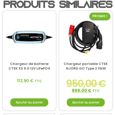
Produits similaires
PROMO !
Chargeur de batterie
Chargeur portable CTEK
CTEK XS 5.0 12V LiFePO4
NJORD GO Type 2 11kW
950,00
€
112,90
€
TTC
859,00
€
TTC
Ajouter au panier
Ajouter au panier