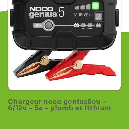
Chargeur noco genius5eu –
6/12v – 5a – plomb et lithium
99,00
€
TTC