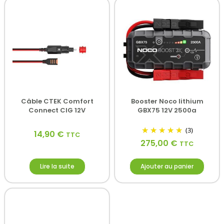
Câble CTEK Comfort
Booster Noco lithium
Connect CIG 12V
GBX75 12V 2500a
(3)
14,90
€
TTC
275,00
€
TTC
Lire la suite
Ajouter au panier