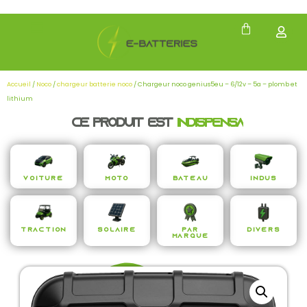
Accueil
/
Noco
/
chargeur batterie noco
/ Chargeur noco genius5eu – 6/12v – 5a – plomb et
lithium
Ce produit est
i
n
d
i
s
p
e
n
s
a
b
l
e
Voiture
Moto
Bateau
Indus
Traction
Solaire
Par
Divers
Marque