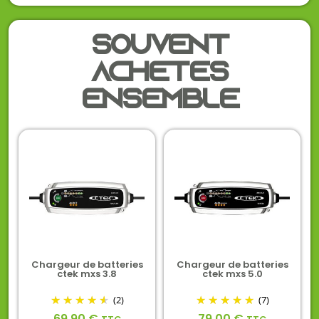
Souvent
achetés
ensemble
Chargeur de batteries
Chargeur de batteries
ctek mxs 3.8
ctek mxs 5.0
(2)
(7)
69,90
€
79,00
€