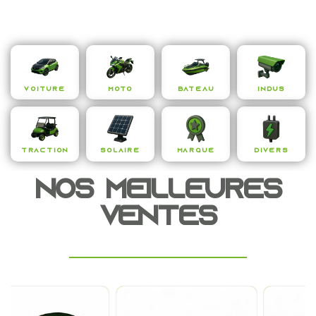
Voiture
Moto
Bateau
Indus
Traction
Solaire
Marque
Divers
NOS MEILLEURES
VENTES