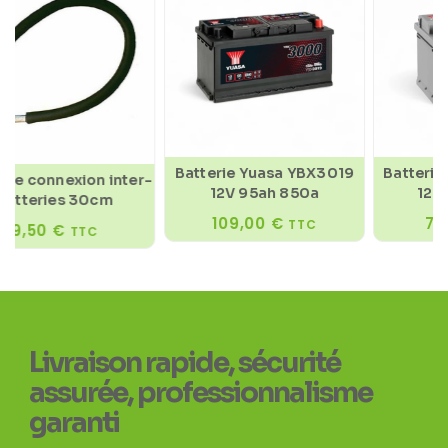
Batterie Yuasa YBX3019
Batterie Y
 connexion inter-
12V 95ah 850a
12V 60
teries 30cm
109,00
€
72,9
TTC
,50
€
TTC
Livraison rapide, sécurité
assurée, professionnalisme
garanti