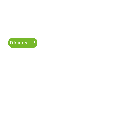
pour la vie
Batteries durables, performance
exceptionnelle , votre partenaire
énergétique de confiance.
Découvrir !