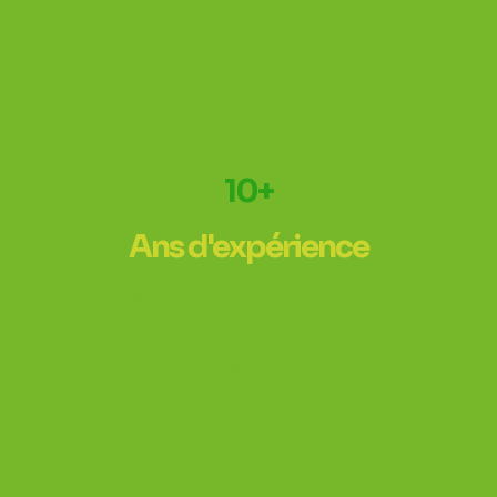
10+
Ans d'expérience
10 ans d'expertise dans le domaine, spécialiste reconnu
dans le monde de la batterie, offrant des marques de
qualité garanties pour votre satisfaction et votre
tranquillité d'esprit.