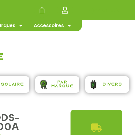
#Promotion
rques
Accessoires
e
Par
Solaire
Divers
Marque
ODS-
400A