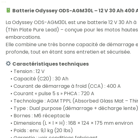
Batterie Odyssey ODS-AGM30L – 12 V 30 Ah 400 
La Odyssey ODS-AGM30L est une batterie 12 V 30 Ah à
(Thin Plate Pure Lead) – conçue pour les motos hautes 
embarcations.
Elle combine une très bonne capacité de démarrage e
profonde, tout en étant sans entretien et sécurisée.
Caractéristiques techniques
• Tension : 12 V
• Capacité (C20) : 30 Ah
• Courant de démarrage à froid (CCA) : 400 A
• Courant « pulse 5 s » PHCA : 720 A
• Technologie : AGM TPPL (Absorbed Glass Mat – Thin
• Type : Dual purpose (démarrage + décharge lente
• Bornes : M6 réceptacle
• Dimensions (L × l × H) : 168 × 124 × 175 mm environ
• Poids : env. 9,1 kg (20 lbs)
• Garantie : voir conditions fabricant