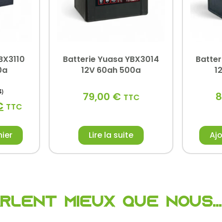
BX3110
Batterie Yuasa YBX3014
Batte
0a
12V 60ah 500a
1
4)
79,00
€
8
TTC
€
TTC
nier
Lire la suite
Ajo
arlent mieux que nous...