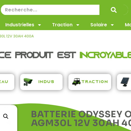
Industrielles
Traction
Solaire
Ma
0L 12V 30AH 400A
Ce produit est
Incroyabl
Traction
eau
Indus
BATTERIE ODYSSEY 
AGM30L 12V 30AH 