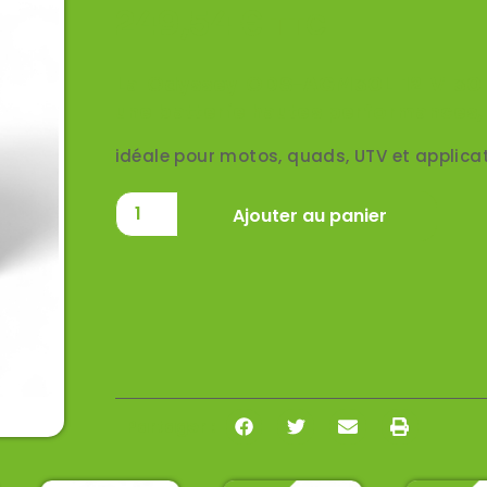
249,54
€
TTC
La Odyssey ODS-AGM30L 12 V 30
une batterie hautes performances, 
idéale pour motos, quads, UTV et applic
Ajouter au panier
Partager :