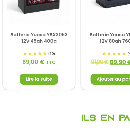
Batterie Yuasa YBX3053
Batterie Yuasa Y
12V 45ah 400a
12V 80ah 76
(10)
(
69,00
€
91,00
€
89,90
TTC
Lire la suite
Ajouter au pa
Ils en p