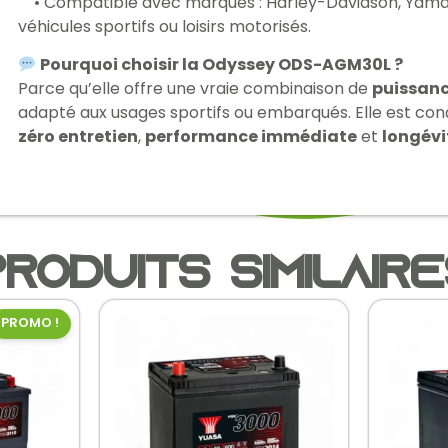
• Compatible avec marques : Harley-Davidson, Yamah
véhicules sportifs ou loisirs motorisés.
Pourquoi choisir la Odyssey ODS-AGM30L ?
Parce qu’elle offre une vraie combinaison de
puissanc
adapté aux usages sportifs ou embarqués. Elle est conçu
zéro entretien
,
performance immédiate
et
longév
roduits similair
PROMO !