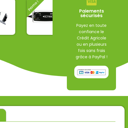
Promo !
Paiements
sécurisés
Payez en toute
confiance le
 de
Chargeur de
aq-
batterie
Crédit Agricole
Chargeur de
CTEK
batterie
ou en plusieurs
fulbat
fois sans frais
135,00
€
grâce à PayPal !
125,00
€
34,50
€
TC
TTC
TTC
s