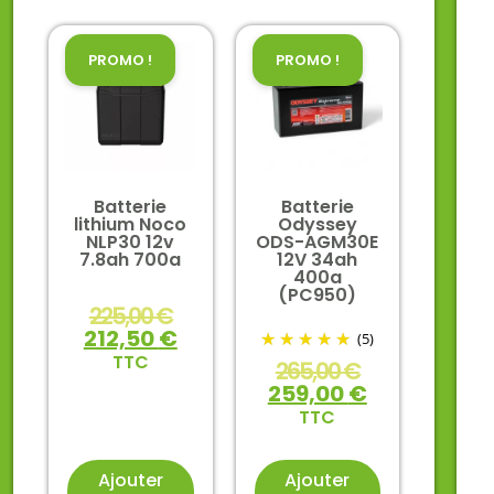
PROMO !
PROMO !
Batterie
Batterie
lithium Noco
Odyssey
NLP30 12v
ODS-AGM30E
7.8ah 700a
12V 34ah
400a
(PC950)
225,00
€
212,50
€
(5)
TTC
265,00
€
259,00
€
TTC
Ajouter
Ajouter