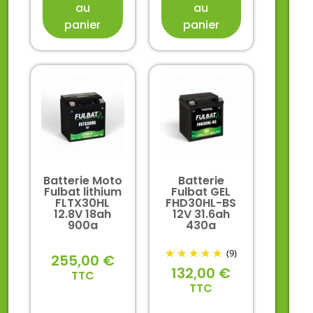
au
au
panier
panier
Batterie Moto
Batterie
Fulbat lithium
Fulbat GEL
FLTX30HL
FHD30HL-BS
12.8V 18ah
12V 31.6ah
900a
430a
(9)
255,00
€
132,00
€
TTC
TTC