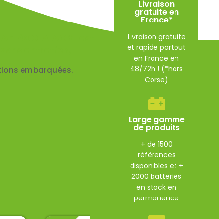
Livraison
gratuite en
France*
Livraison gratuite
 Ah 400 A AGM est
et rapide partout
sans entretien,
en France en
48/72h ! (*hors
ations embarquées.
Corse)
Large gamme
de produits
+ de 1500
références
disponibles et +
2000 batteries
en stock en
permanence