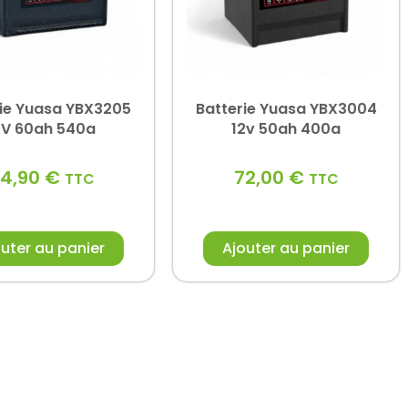
rie Yuasa YBX3205
Batterie Yuasa YBX3004
2V 60ah 540a
12v 50ah 400a
4,90
€
72,00
€
TTC
TTC
uter au panier
Ajouter au panier