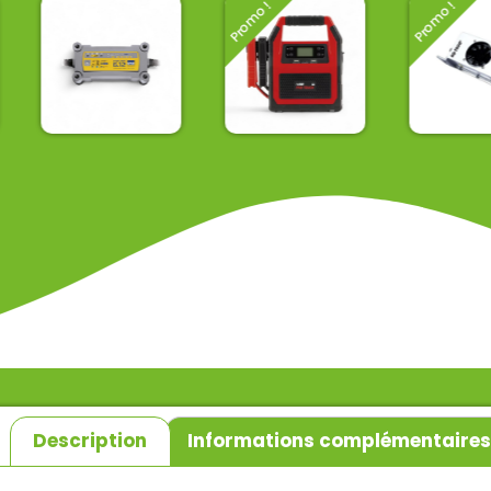
Promo !
Promo !
Booster GYS
Chargeur
NOMAD
batterie 
POWER
tron
Chargeur de
batterie GYS
315,00
€
285,00
€
99,00
€
305,00
€
256,50
€
TTC
TTC
T
Description
Informations complémentaire