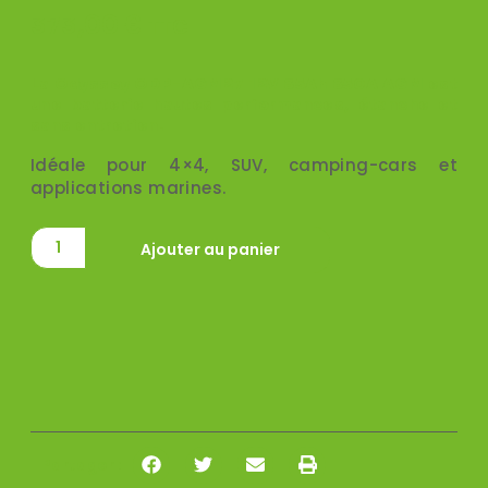
373,00
€
TTC
La
Odyssey ODP-AGM27 12V 85Ah 850A AGM
est
une batterie hautes performances, étanche et
sans entretien.
Idéale pour 4×4, SUV, camping-cars et
applications marines.
Ajouter au panier
Partager :