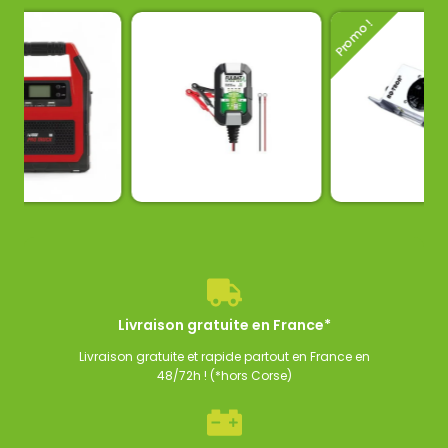
Promo !
Chargeur de batterie
Chargeur de batte
YS NOMAD POWER
fulbat
tron
,00
€
34,50
€
285,00
€
256,50
€
TTC
TTC
TTC
Livraison gratuite en France*
Livraison gratuite et rapide partout en France en
48/72h ! (*hors Corse)