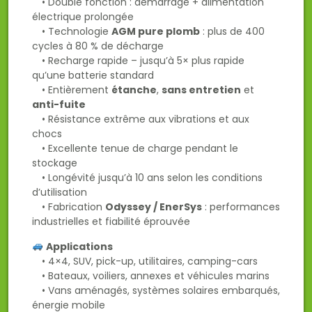
• Double fonction : démarrage + alimentation
électrique prolongée
• Technologie
AGM pure plomb
: plus de 400
cycles à 80 % de décharge
• Recharge rapide – jusqu’à 5× plus rapide
qu’une batterie standard
• Entièrement
étanche
,
sans entretien
et
anti-fuite
• Résistance extrême aux vibrations et aux
chocs
• Excellente tenue de charge pendant le
stockage
• Longévité jusqu’à 10 ans selon les conditions
d’utilisation
• Fabrication
Odyssey / EnerSys
: performances
industrielles et fiabilité éprouvée
Applications
• 4×4, SUV, pick-up, utilitaires, camping-cars
• Bateaux, voiliers, annexes et véhicules marins
• Vans aménagés, systèmes solaires embarqués,
énergie mobile