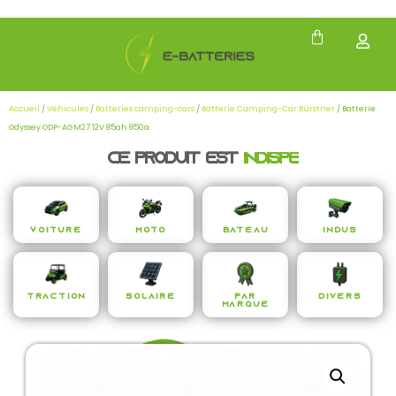
Accueil
/
Véhicules
/
Batteries camping-cars
/
Batterie Camping-Car Bürstner
/ Batterie
Odyssey ODP-AGM27 12V 85ah 850a
Ce produit est
i
n
d
i
s
p
e
n
s
a
Voiture
Moto
Bateau
Indus
Traction
Solaire
Par
Divers
Marque