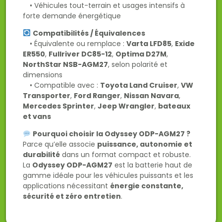
• Véhicules tout-terrain et usages intensifs à
forte demande énergétique
Compatibilités / Équivalences
• Équivalente ou remplace :
Varta LFD85
,
Exide
ER550
,
Fullriver DC85-12
,
Optima D27M
,
NorthStar NSB-AGM27
, selon polarité et
dimensions
• Compatible avec :
Toyota Land Cruiser
,
VW
Transporter
,
Ford Ranger
,
Nissan Navara
,
Mercedes Sprinter
,
Jeep Wrangler
,
bateaux
et vans
Pourquoi choisir la Odyssey ODP-AGM27 ?
Parce qu’elle associe
puissance, autonomie et
durabilité
dans un format compact et robuste.
La
Odyssey ODP-AGM27
est la batterie haut de
gamme idéale pour les véhicules puissants et les
applications nécessitant
énergie constante,
sécurité et zéro entretien
.