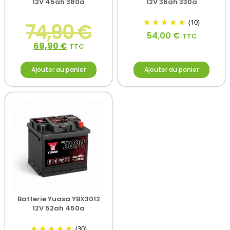
12V 45ah 380a
12V 36ah 330a
(10)
74,90
€
54,00
€
TTC
69,90
€
TTC
Ajouter au panier
Ajouter au panier
Batterie Yuasa YBX3012
12V 52ah 450a
(30)