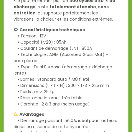
Elle peut effectuer plus de
400 cycles à 80 % de
décharge
, reste
totalement étanche
,
sans
entretien
, et supporte parfaitement les
vibrations, la chaleur et les conditions extrêmes.
Caractéristiques techniques
• Tension : 12V
• Capacité (C20) : 85Ah
• Courant de démarrage (EN) : 850A
• Technologie : AGM (Absorbed Glass Mat) –
pure plomb
• Type : Dual Purpose (démarrage + décharge
lente)
• Bornes : Standard auto / M8 fileté
• Dimensions (L × l × H) : 306 × 173 × 225 mm
• Poids : env. 25 kg
• Résistance interne : très faible
• Garantie : 2 à 3 ans (selon usage)
Avantages
• Démarrage puissant : 850A, idéal pour moteurs
diesel ou essence de forte cylindrée