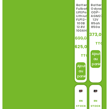
Batterie
Batterie
Fulbat
Odyssey
LIFEPo4
ODP-
Lithium
AGM27
FLP12-
12V
100B
85ah
12.8V
850a
100AH
373,00
699,00
€
TTC
625,00
€
Ajouter
TTC
au
panier
Ajouter
au
panier
EN
EN
STOCK
STOCK