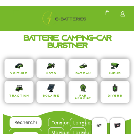
Batterie Camping-Car
Bürstner
Voiture
Moto
Bateau
Indus
Traction
Solaire
Par
Divers
Marque
Tension
Longueur
Marques
Largeur