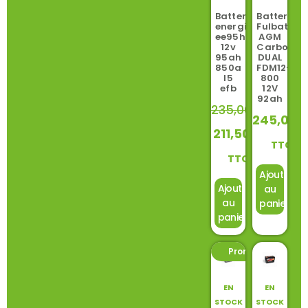
Batterie
Batterie
energizer
Fulbat
ee95h8
AGM
12v
Carbon
95ah
DUAL
850a
FDM12-
l5
800
efb
12V
92ah
235,00
€
245,00
211,50
€
TTC
TTC
Ajouter
Ajouter
au
au
panier
panier
Promo ! -11%
EN
EN
STOCK
STOCK