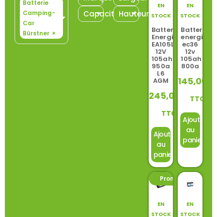
Batterie
EN
EN
Camping-
Capacité
Hauteur
STOCK
STOCK
Car
Batterie
Batterie
Bürstner
×
Energizer
energizer
EA105L6
ec36
12V
12v
105ah
105ah
950a
800a
L6
145,00
€
AGM
245,00
€
TTC
TTC
Ajouter
au
Ajouter
panier
au
panier
Promo ! -10%
EN
EN
STOCK
STOCK