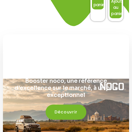
Ajouter
panier
au
panier
Découvrez la gamme
Booster noco, une référence
d'excellence sur le marché, à un prix
exceptionnel
Découvrir