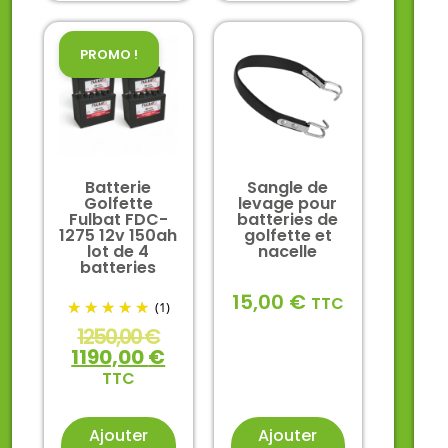
PROMO !
Batterie
Sangle de
Golfette
levage pour
Fulbat FDC-
batteries de
1275 12v 150ah
golfette et
lot de 4
nacelle
batteries
15,00
€
TTC
(1)
1250,00
€
1190,00
€
TTC
Ajouter
Ajouter