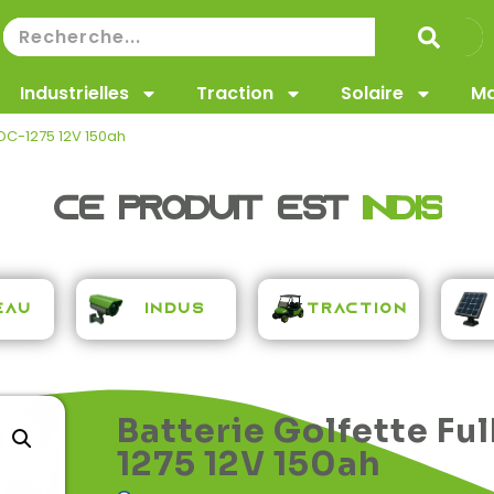
Industrielles
Traction
Solaire
Ma
FDC-1275 12V 150ah
e produit est
i
n
d
i
s
p
e
n
s
a
Traction
eau
Indus
Batterie Golfette Fu
1275 12V 150ah