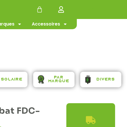
#Promotion
rques
Accessoires
b
l
Par
Solaire
Divers
Marque
lbat FDC-