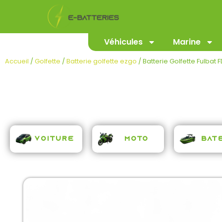
Véhicules
Marine
Accueil
/
Golfette
/
Batterie golfette ezgo
/ Batterie Golfette Fulbat 
C
Voiture
Moto
Bat