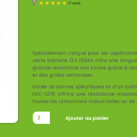
325,00
€
TTC
(1 avis)
La batterie FDC-1275
fait partie 
– Deep Cycle Series.
Spécialement conçue pour les application
cette batterie 12V 150Ah offre une longu
grande résistance aux cycles grâce à de
et des grilles renforcées.
Dotée de bornes spécifiques et d’un boîti
FDC-1275 offrira une résistance maxima
toutes les utilisations industrielles ou de l
Ajouter au panier