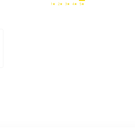
1★
2★
3★
4★
5★