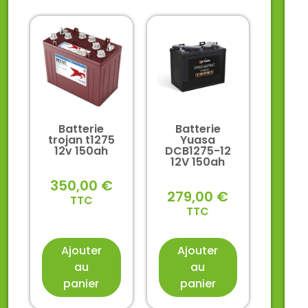
Batterie
Batterie
trojan t1275
Yuasa
12v 150ah
DCB1275-12
12V 150ah
350,00
€
279,00
€
TTC
TTC
Ajouter
Ajouter
au
au
panier
panier