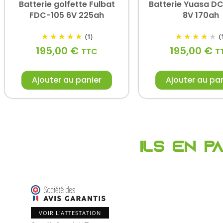
Batterie golfette Fulbat
Batterie Yuasa D
FDC-105 6V 225ah
8V 170ah
(1)
(
195,00
€
195,00
€
TTC
T
Ajouter au panier
Ajouter au pa
Ils en p
VOIR L'ATTESTATION