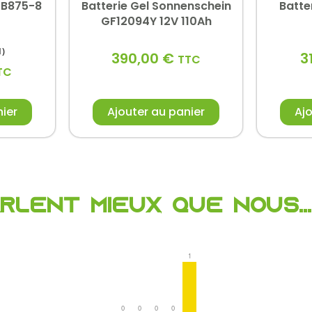
CB875-8
Batterie Gel Sonnenschein
Batte
GF12094Y 12V 110Ah
1)
390,00
€
3
TTC
TC
nier
Ajouter au panier
Ajo
arlent mieux que nous...
1
0
0
0
0