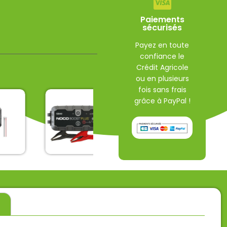
Paiements
sécurisés
Payez en toute
confiance le
Crédit Agricole
ou en plusieurs
fois sans frais
Promo !
grâce à PayPal !
Booster GYS
NOMAD
de
Booster
POWER
Noco lithium
GB40
315,00
€
125,00
€
305,00
€
C
TTC
TTC
s