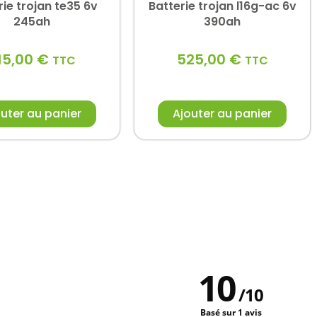
rie trojan te35 6v
Batterie trojan l16g-ac 6v
245ah
390ah
15,00
€
525,00
€
TTC
TTC
uter au panier
Ajouter au panier
10
/
10
Basé sur 1 avis