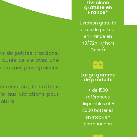
Livraison
gratuite en
France*
Livraison gratuite
et rapide partout
de notre gamme FDC
en France en
48/72h ! (*hors
Corse)
s de petites tractions,
e durée de vie avec une
s plaques plus épaisses
Large gamme
de produits
er résistant,
la batterie
+ de 1500
le aux vibrations pour
références
oisirs.
disponibles et +
2000 batteries
en stock en
permanence