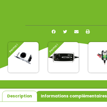
Partager :
Promo !
Promo !
Chargeur de
Chargeur de
batterie aq-
batterie
Chargeur 
tron
CTEK
batterie
fulbat
285,00
€
135,00
€
256,50
€
125,00
€
34,50
€
TTC
TTC
TT
Description
Informations complémentaire