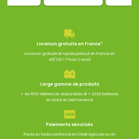
 de batterie
Booster Noco lithium GB40
Chargeur de batt
125,00
€
135,00
€
125,00
€
C
TTC
TT
Livraison gratuite en France*
Livraison gratuite et rapide partout en France en
48/72h ! (*hors Corse)
Large gamme de produits
+ de 1500 références disponibles et + 2000 batteries
en stock en permanence
Paiements sécurisés
Payez en toute confiance le Crédit Agricole ou en