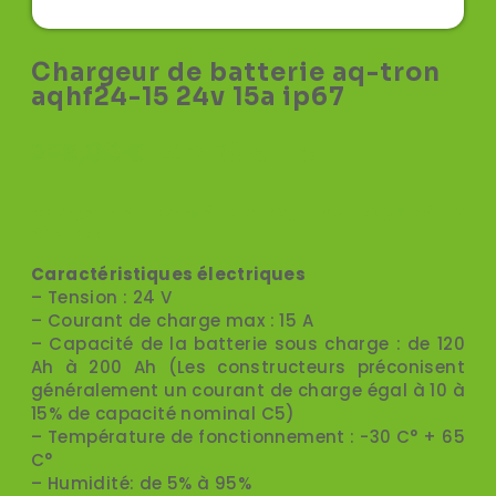
Chargeur de batterie aq-tron
aqhf24-15 24v 15a ip67
275,00
€
247,50
€
TTC
Chargeur embarqué IP67 AQ-TRON AQHF24-15
24V 15A
Caractéristiques électriques
– Tension : 24 V
– Courant de charge max : 15 A
– Capacité de la batterie sous charge : de 120
Ah à 200 Ah (Les constructeurs préconisent
généralement un courant de charge égal à 10 à
15% de capacité nominal C5)
– Température de fonctionnement : -30 C° + 65
C°
– Humidité: de 5% à 95%