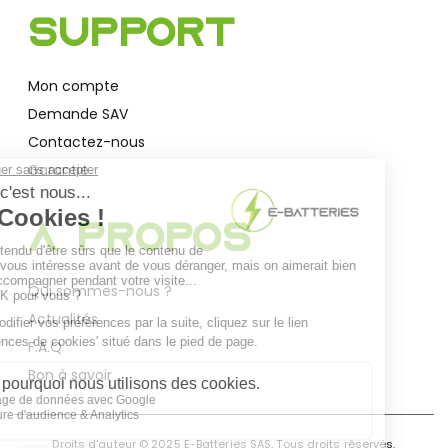
Support
Mon compte
Demande SAV
Contactez-nous
Garantie
A Propos
Qui sommes-nous ?
Actualités
F.A.Q
Bon à savoir
Droits d'auteur © 2025 E-Batteries SAS, Tous droits réservés.