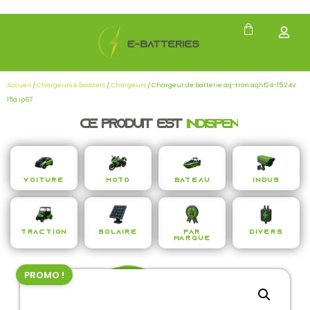
Accueil
/
Chargeurs & boosters
/
Chargeurs
/ Chargeur de batterie aq-tron aqhf24-15 24v
15a ip67
Ce produit est
i
n
d
i
s
p
e
n
s
a
b
Voiture
Moto
Bateau
Indus
Traction
Solaire
Par
Divers
Marque
PROMO !