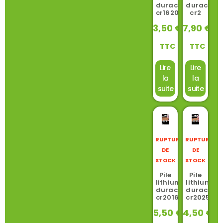
duracell
duracell
cr1620
cr2
3,50
€
7,90
€
TTC
TTC
Lire
Lire
la
la
suite
suite
RUPTURE
RUPTURE
DE
DE
STOCK
STOCK
Pile
Pile
lithium
lithium
duracell
duracell
cr2016
cr2025
5,50
€
4,50
€