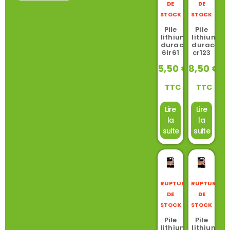
DE
DE
STOCK
STOCK
Pile
Pile
lithium
lithium
duracell
duracell
6lr61
cr123
5,50
€
8,50
€
TTC
TTC
Lire
Lire
la
la
suite
suite
RUPTURE
RUPTURE
DE
DE
STOCK
STOCK
Pile
Pile
lithium
lithium