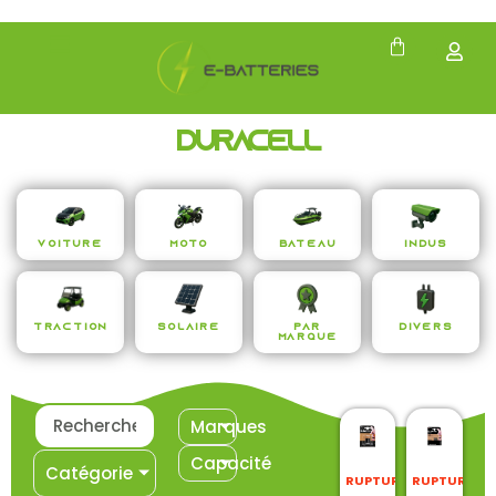
DURACELL
Voiture
Moto
Bateau
Indus
Traction
Solaire
Par
Divers
Marque
Marques
Capacité
Catégorie
RUPTURE
RUPTURE