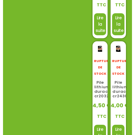
TTC
TTC
Lire
Lire
la
la
suite
suite
RUPTURE
RUPTURE
DE
DE
STOCK
STOCK
Pile
Pile
lithium
lithium
duracell
duracell
cr2032
cr2430
4,50
€
4,00
€
TTC
TTC
Lire
Lire