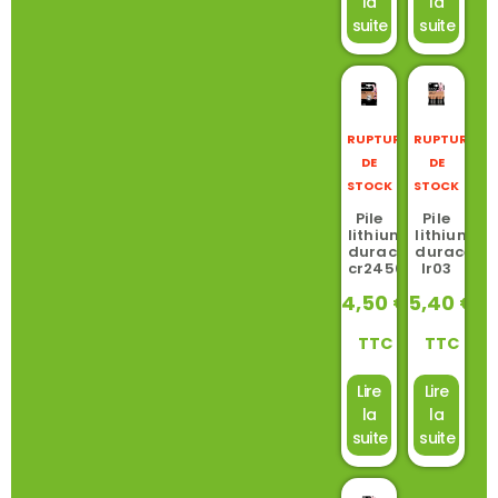
la
la
suite
suite
RUPTURE
RUPTURE
DE
DE
STOCK
STOCK
Pile
Pile
lithium
lithium
duracell
duracell
cr2450
lr03
4,50
€
5,40
€
TTC
TTC
Lire
Lire
la
la
suite
suite