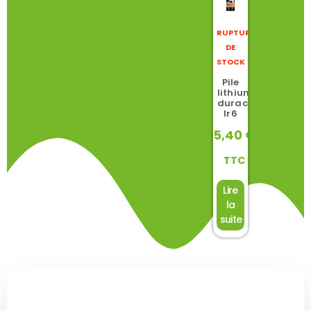
RUPTURE
DE
STOCK
Pile
lithium
duracell
lr6
5,40
€
TTC
Lire
la
suite
Découvrez la gamme