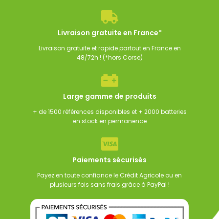
00
€
305,00
€
99,00
€
222,00
€
199,
TTC
TTC
Livraison gratuite en France*
Livraison gratuite et rapide partout en France en
48/72h ! (*hors Corse)
Large gamme de produits
+ de 1500 références disponibles et + 2000 batteries
en stock en permanence
Paiements sécurisés
Payez en toute confiance le Crédit Agricole ou en
plusieurs fois sans frais grâce à PayPal !