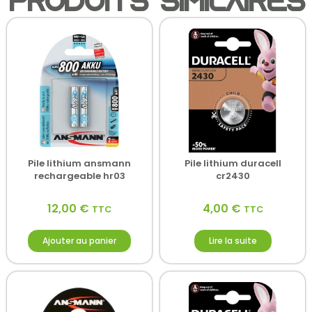
Produits similaires
Pile lithium ansmann
Pile lithium duracell
rechargeable hr03
cr2430
12,00
€
4,00
€
TTC
TTC
Ajouter au panier
Lire la suite