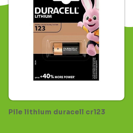
Pile lithium duracell cr123
8,50
€
TTC