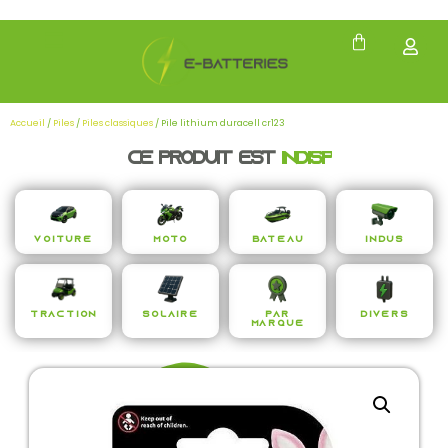
Accueil
/
Piles
/
Piles classiques
/ Pile lithium duracell cr123
Ce produit est
i
n
d
i
s
p
e
n
s
Voiture
Moto
Bateau
Indus
Traction
Solaire
Par
Divers
Marque