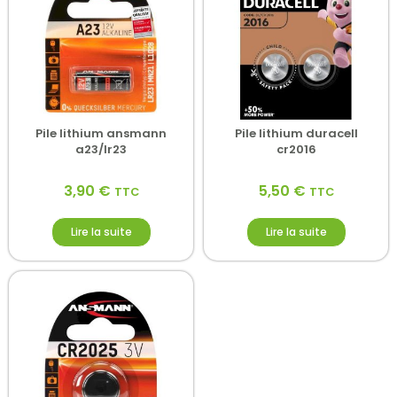
Pile lithium ansmann
Pile lithium duracell
a23/lr23
cr2016
3,90
€
5,50
€
TTC
TTC
Lire la suite
Lire la suite