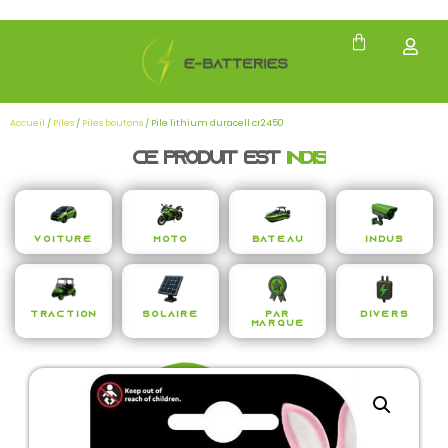
Accueil
/
Piles
/
Piles boutons
/ Pile lithium duracell cr2450
Ce produit est
i
n
d
i
s
p
e
n
s
Voiture
Moto
Bateau
Indus
Traction
Solaire
Par
Divers
Marque