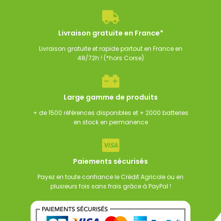
00
€
135,00
€
125,00
€
125,00
€
TTC
TTC
TTC
Livraison gratuite en France*
Livraison gratuite et rapide partout en France en
48/72h ! (*hors Corse)
Large gamme de produits
+ de 1500 références disponibles et + 2000 batteries
en stock en permanence
Paiements sécurisés
Payez en toute confiance le Crédit Agricole ou en
plusieurs fois sans frais grâce à PayPal !