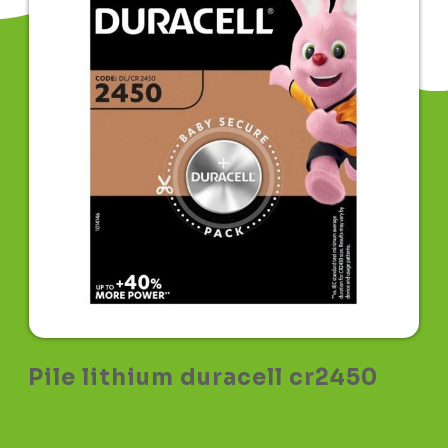
Pile lithium duracell cr2450
4,50
€
TTC