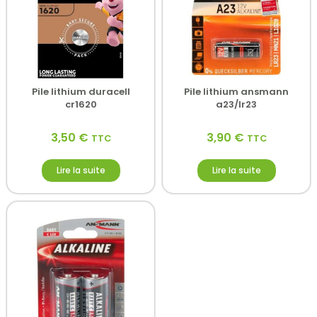
Pile lithium duracell
Pile lithium ansmann
cr1620
a23/lr23
3,50
€
3,90
€
TTC
TTC
Lire la suite
Lire la suite