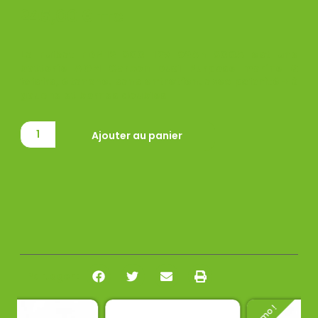
245,00
€
TTC
La Fulbat FDM12-800 12V 92Ah 800A est une
batterie AGM Carbon Dual Purpose marine &
loisirs, étanche, sans entretien, avec polarité + à
gauche et bornes doubles
Ajouter au panier
Partager :
Promo !