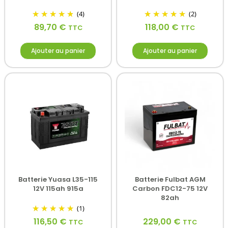
(4)
(2)
89,70
€
118,00
€
TTC
TTC
Ajouter au panier
Ajouter au panier
Batterie Yuasa L35-115
Batterie Fulbat AGM
12V 115ah 915a
Carbon FDC12-75 12V
82ah
(1)
116,50
€
229,00
€
TTC
TTC