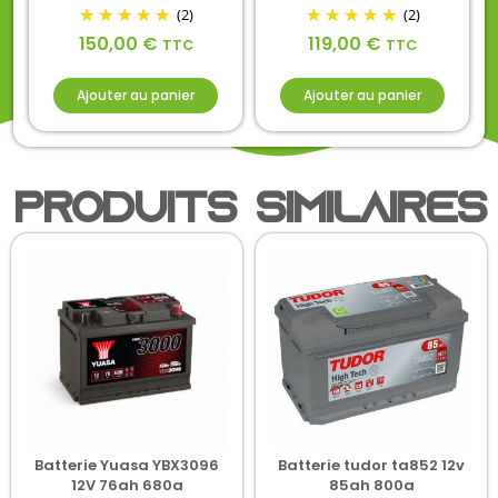
(2)
(2)
150,00
€
119,00
€
TTC
TTC
Ajouter au panier
Ajouter au panier
Produits similaires
Batterie Yuasa YBX3096
Batterie tudor ta852 12v
12V 76ah 680a
85ah 800a