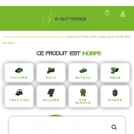
Accueil
/
Solaire
/
Batteries à décharge lente
/ Batterie Fulbat AGM Carbon DUAL FDM12-800
12V 92ah
Ce produit est
i
n
d
i
s
p
e
n
s
a
b
Voiture
Moto
Bateau
Indus
Traction
Solaire
Par
Divers
Marque