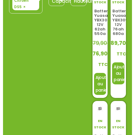
Citroën
Capacité
Hauteur
STOCK
STOCK
DS5
×
Batterie
Batterie
Yuasa
Yuasa
YBX3027
YBX3096
12V
12V
62ah
76ah
550a
680a
79,90
€
89,70
€
76,90
€
TTC
TTC
Ajouter
au
Ajouter
panier
au
panier
EN
EN
STOCK
STOCK