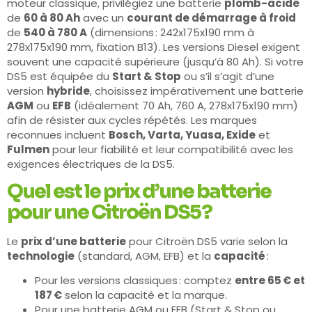
moteur classique, privilégiez une batterie
plomb-acide
de
60 à 80 Ah
avec un
courant de démarrage à froid
de
540 à 780 A
(dimensions : 242x175x190 mm à
278x175x190 mm, fixation B13). Les versions Diesel exigent
souvent une capacité supérieure (jusqu’à 80 Ah). Si votre
DS5 est équipée du
Start & Stop
ou s’il s’agit d’une
version
hybride
, choisissez impérativement une batterie
AGM
ou
EFB
(idéalement 70 Ah, 760 A, 278x175x190 mm)
afin de résister aux cycles répétés. Les marques
reconnues incluent
Bosch, Varta, Yuasa, Exide
et
Fulmen
pour leur fiabilité et leur compatibilité avec les
exigences électriques de la DS5.
Quel est le prix d’une batterie
pour une Citroën DS5 ?
Le
prix d’une batterie
pour Citroën DS5 varie selon la
technologie
(standard, AGM, EFB) et la
capacité
:
Pour les versions classiques : comptez
entre 65 € et
187 €
selon la capacité et la marque.
Pour une batterie AGM ou EFB (Start & Stop ou