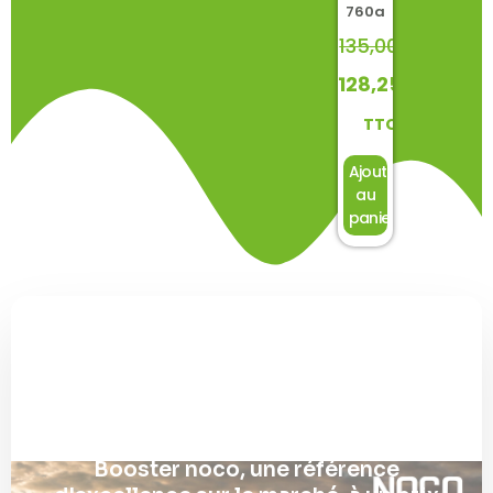
760a
135,00
€
128,25
€
TTC
Ajouter
au
panier
Découvrez la gamme
Booster noco, une référence