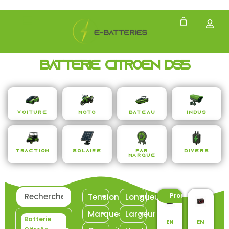
Batterie Citroën DS5
Voiture
Moto
Bateau
Indus
Traction
Solaire
Par
Divers
Marque
Promo ! -4%
Tension
Longueur
Marques
Largeur
Batterie
EN
EN