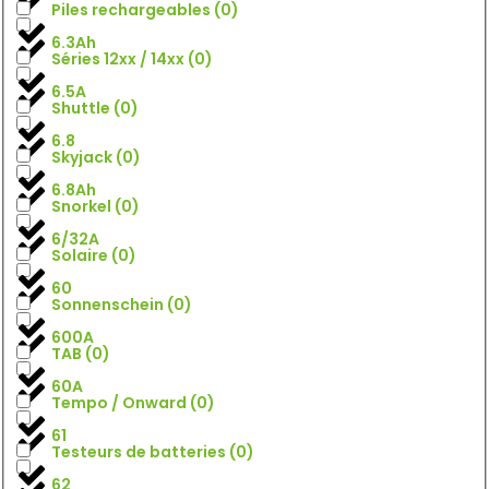
Piles rechargeables
(
0
)
6.3Ah
Séries 12xx / 14xx
(
0
)
6.5A
Shuttle
(
0
)
6.8
Skyjack
(
0
)
6.8Ah
Snorkel
(
0
)
6/32A
Solaire
(
0
)
60
Sonnenschein
(
0
)
600A
TAB
(
0
)
60A
Tempo / Onward
(
0
)
61
Testeurs de batteries
(
0
)
62