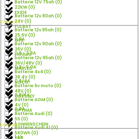
Batterie 12V 75ah
(
0
)
22KW
(
0
)
EXIDE
Batterie 12v 80ah
(
0
)
24V
(
0
)
Capacité
FULBAT
Batterie 12v 85ah
(
0
)
25.6V
(
0
)
0,8A
GYS
Batterie 12v 90ah
(
0
)
36V
(
0
)
0.8 - 3.8A
Lithium
batterie 12v 95ah
(
0
)
36V/48V
(
0
)
0.8 - 5.0A
MARLEC
Batterie 4x4
(
0
)
38.4V
(
0
)
0.8/4A
NOCO
Batterie 6v moto
(
0
)
48V
(
0
)
0.8/6A
ODYSSEY
Batterie AGM
(
0
)
4V
(
0
)
0.8A
OPTIMA
Batterie Audi
(
0
)
55
(
0
)
1
SONNENSCHEIN
Longueur
Batterie Audi A1
(
0
)
560Wh
(
0
)
1 Ah
TAB