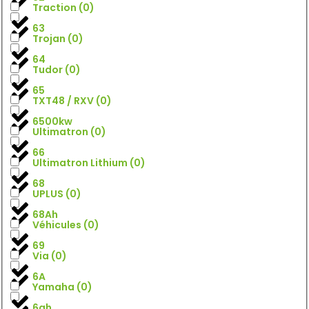
Traction
(
0
)
63
Trojan
(
0
)
64
Tudor
(
0
)
65
TXT48 / RXV
(
0
)
6500kw
Ultimatron
(
0
)
66
Ultimatron Lithium
(
0
)
68
UPLUS
(
0
)
68Ah
Véhicules
(
0
)
69
Via
(
0
)
6A
Yamaha
(
0
)
6ah