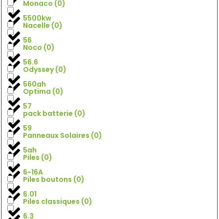
Monaco
(
0
)
5500kw
Nacelle
(
0
)
56
Noco
(
0
)
56.6
Odyssey
(
0
)
560ah
Optima
(
0
)
57
pack batterie
(
0
)
59
Panneaux Solaires
(
0
)
5ah
Piles
(
0
)
6-16A
Piles boutons
(
0
)
6.01
Piles classiques
(
0
)
6.3