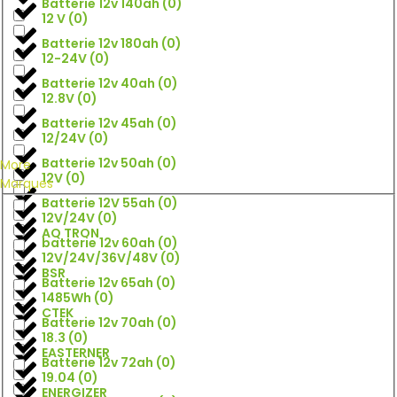
Batterie 12v 140ah
(
0
)
12 V
(
0
)
Batterie 12v 180ah
(
0
)
12-24V
(
0
)
Batterie 12v 40ah
(
0
)
12.8V
(
0
)
Batterie 12v 45ah
(
0
)
12/24V
(
0
)
Batterie 12v 50ah
(
0
)
More
12V
(
0
)
Marques
Batterie 12V 55ah
(
0
)
12V/24V
(
0
)
AQ TRON
batterie 12v 60ah
(
0
)
12V/24V/36V/48V
(
0
)
BSR
Batterie 12v 65ah
(
0
)
1485Wh
(
0
)
CTEK
Batterie 12v 70ah
(
0
)
18.3
(
0
)
EASTERNER
Batterie 12v 72ah
(
0
)
19.04
(
0
)
ENERGIZER