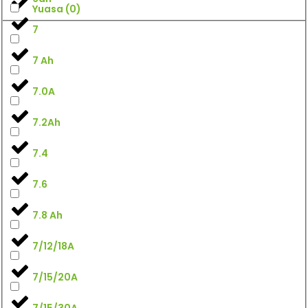
Yuasa
(
0
)
7
7 Ah
7.0A
7.2Ah
7.4
7.6
7.8 Ah
7/12/18A
7/15/20A
7/15/30A