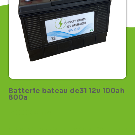
Batterie bateau dc31 12v 100ah
800a
140,00
€
TTC
Fiable et robuste la batterie DC31 saura
satisfaire vos attentes.