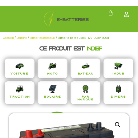
Accueil
/
Marine
/
Batteries bateaux
/ Batterie bateau dc31 12v 100ah 800a
Ce produit est
i
n
d
i
s
p
e
n
s
a
Voiture
Moto
Bateau
Indus
Traction
Solaire
Par
Divers
Marque