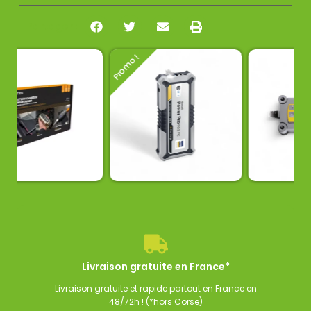
Partager :
Promo !
t chargeur CTEK MXS
Booster lithium GYS Nomad
Chargeur de b
222,00
€
199,00
€
99,00
€
TTC
TTC
TTC
Livraison gratuite en France*
Livraison gratuite et rapide partout en France en
48/72h ! (*hors Corse)