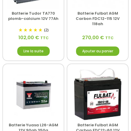
Batterie Tudor TA770
Batterie Fulbat AGM
plomb-calcium 12V 77Ah
Carbon FDC12-115 12V
118ah
(2)
102,00
€
270,00
€
TTC
TTC
Lire la suite
Ajouter au panier
Batterie Yuasa L26-AGM
Batterie Fulbat AGM
12V 90ah 350a
Carbon FDC12-60 12V