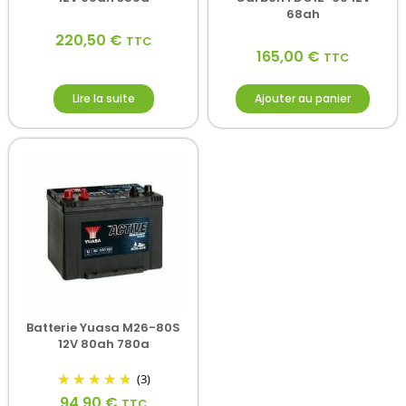
68ah
220,50
€
TTC
165,00
€
TTC
Lire la suite
Ajouter au panier
Batterie Yuasa M26-80S
12V 80ah 780a
(3)
94,90
€
TTC