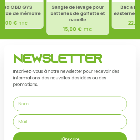
d OBD GYS
Sangle de levage pour
Bac a batte
de de mémoire
batteries de golfette et
easterner 3
nacelle
,00
€
22,50
TTC
15,00
€
TTC
Newsletter
Inscrivez-vous à notre newsletter pour recevoir des
informations, des nouvelles, des idées ou des
promotions.
S'inscrire