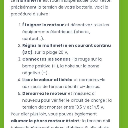
Le
multimètre
est l’outil indispensable pour tester
précisément la tension de votre batterie. Voici la
procédure à suivre :
Éteignez le moteur
et désactivez tous les
équipements électriques (phares,
contact…).
Réglez le multimètre en courant continu
(DC)
, sur la plage 20 V.
Connectez les sondes
: la rouge sur la
borne positive (+), la noire sur la borne
négative (–).
Lisez la valeur affichée
et comparez-la
aux seuils de tension décrits ci-dessus.
Démarrez le moteur
et mesurez à
nouveau pour vérifier le circuit de charge : la
tension doit monter entre 13,5 V et 14,5 V.
Pour aller plus loin, vous pouvez également
allumer le phare moteur éteint
: la tension doit
baisser légèrement puis se stabiliser. Si elle chute