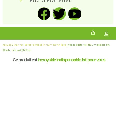
Bac à Batteries
Accueil
/
Marine
/
Batterie valise lithium minn kota
/ Valise batterie lithium eco bsr 24v
100ah – life po4 2560wh
Ce produit est
Incroyable
indispensable
fait pour vous