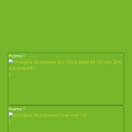
Partager :
Promo !
Chargeur de batterie aq-tron
285,00
€
256,50
€
TTC
Promo !