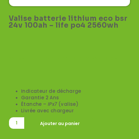
Valise batterie lithium eco bsr
24v 100ah – life po4 2560wh
1790,00
€
TTC
Valise lithium ECO 24V/100 Ah avec Chargeur
A RETENIR
Indicateur de décharge
Garantie 2 Ans
Étanche –
IPx7
(valise)
Livrée avec chargeur
Ajouter au panier