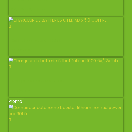
315,00
€
305,00
€
TTC
Coffret chargeur CTEK 5ah
99,00
€
TTC
Chargeur de batterie fulbat
34,50
€
TTC
Promo !