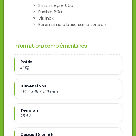
Bms intégré 60a
Fusible 60a
Vis inox
Écran simple basé sur la tension
Informations complémentaires
Poids
21 kg
Dimensions
414 × 345 × 129 mm
Tension
25.6V
Capacité en Ah