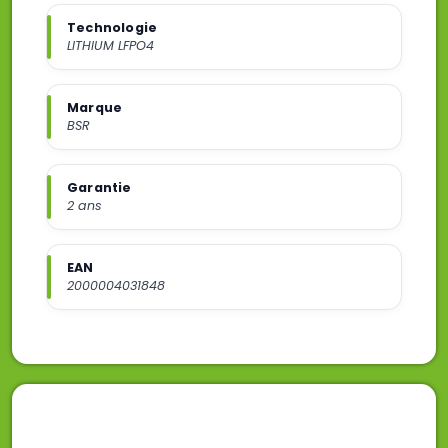
Technologie
LITHIUM LFPO4
Marque
BSR
Garantie
2 ans
EAN
2000004031848