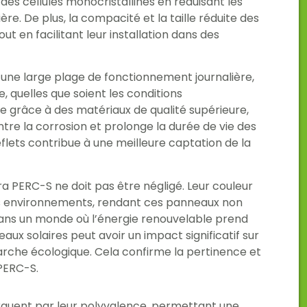
 des cellules monocristallines en réduisant les
ère. De plus, la compacité et la taille réduite des
 en facilitant leur installation dans des
ne large plage de fonctionnement journalière,
ée, quelles que soient les conditions
e grâce à des matériaux de qualité supérieure,
tre la corrosion et prolonge la durée de vie des
flets contribue à une meilleure captation de la
ra PERC-S ne doit pas être négligé. Leur couleur
s environnements, rendant ces panneaux non
ans un monde où l’énergie renouvelable prend
aux solaires peut avoir un impact significatif sur
arche écologique. Cela confirme la pertinence et
 PERC-S.
quent par leur polyvalence, permettant une