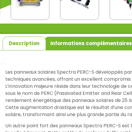
Chargeur de
batterie aq-
Chargeur 
tron
Chargeur de
batterie
batterie GYS
fulbat
285,00
€
99,00
€
256,50
€
34,50
€
Description
Informations complémentaire
TTC
TTC
TT
Les panneaux solaires Spectra PERC-S développés par 
techniques avancées, offrant un excellent compromis e
L’innovation majeure réside dans leur technologie de
sous le nom de PERC (Passivated Emitter and Rear Cell
rendement énergétique des panneaux solaires de 25 à
Cette augmentation drastique est le résultat d’une con
solaire, transformant ainsi une plus grande partie du ra
Un autre point fort des panneaux Spectra PERC-S est l’a