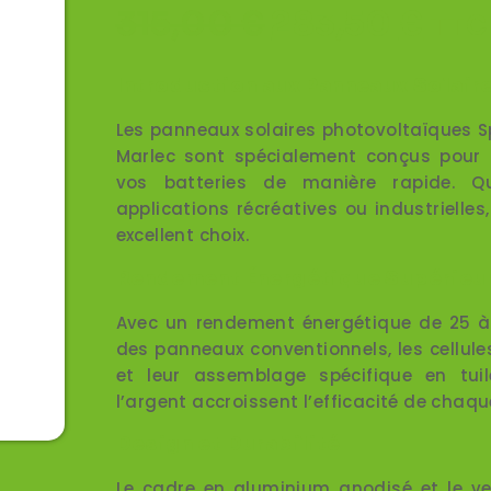
315,00
€
283,50
€
TTC
Introduction aux Panneaux Solai
Les panneaux solaires photovoltaïques 
Marlec sont spécialement conçus pour 
vos batteries de manière rapide. 
applications récréatives ou industrielle
excellent choix.
Rendement Énergétique Supérieu
Avec un rendement énergétique de 25 à 
des panneaux conventionnels, les cellul
et leur assemblage spécifique en tuil
l’argent accroissent l’efficacité de chaque
Design et Durabilité
Le cadre en aluminium anodisé et le ver