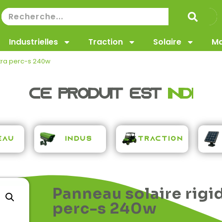
Industrielles
Traction
Solaire
Ma
tra perc-s 240w
Ce produit est
i
n
d
i
s
p
e
n
s
a
Traction
eau
Indus
Panneau solaire rigi
perc-s 240w