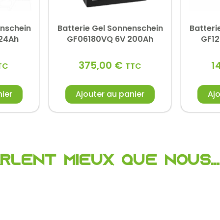
enschein
Batterie Gel Sonnenschein
Batteri
 24Ah
GF06180VQ 6V 200Ah
GF12
375,00
€
1
TC
TTC
nier
Ajouter au panier
Ajo
arlent mieux que nous...