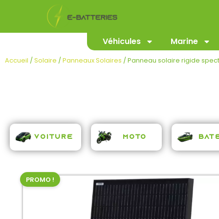
Véhicules
Marine
Accueil
/
Solaire
/
Panneaux Solaires
/ Panneau solaire rigide spec
Voiture
Moto
Bat
PROMO !