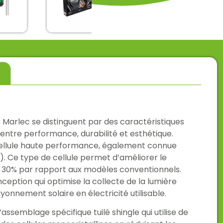
Chargeur de
batterie
de
Coffret
CTEK
chargeur
CTEK MXS
135,00
€
99,00
€
125,00
€
s
C
TTC
TTC
Marlec se distinguent par des caractéristiques
ntre performance, durabilité et esthétique.
 cellule haute performance, également connue
). Ce type de cellule permet d’améliorer le
 30% par rapport aux modèles conventionnels.
ception qui optimise la collecte de la lumière
yonnement solaire en électricité utilisable.
ssemblage spécifique tuilé shingle qui utilise de