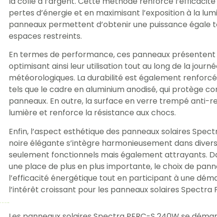
la colle à l’argent. Cette méthode renforce l’efficacité
pertes d’énergie et en maximisant l’exposition à la lumi
panneaux permettent d’obtenir une puissance égale tout
espaces restreints.
En termes de performance, ces panneaux présentent u
optimisant ainsi leur utilisation tout au long de la journ
météorologiques. La durabilité est également renforcé
tels que le cadre en aluminium anodisé, qui protège con
panneaux. En outre, la surface en verre trempé anti-re
lumière et renforce la résistance aux chocs.
Enfin, l’aspect esthétique des panneaux solaires Spect
noire élégante s’intègre harmonieusement dans diver
seulement fonctionnels mais également attrayants. D
une place de plus en plus importante, le choix de panne
l’efficacité énergétique tout en participant à une dém
l’intérêt croissant pour les panneaux solaires Spectra
Les panneaux solaires Spectra PERC-S 240W se démar