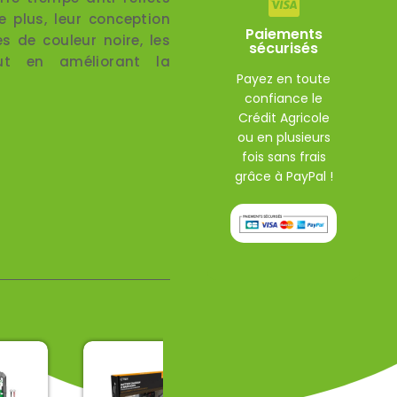
e plus, leur conception
Paiements
s de couleur noire, les
sécurisés
out en améliorant la
Payez en toute
confiance le
Crédit Agricole
ou en plusieurs
fois sans frais
grâce à PayPal !
Promo !