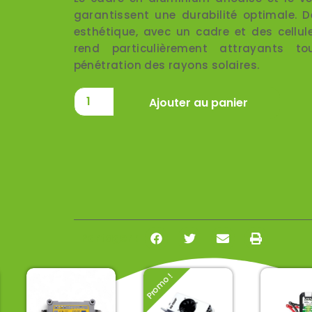
garantissent une durabilité optimale. D
esthétique, avec un cadre et des cellule
rend particulièrement attrayants t
pénétration des rayons solaires.
Ajouter au panier
Partager :
Promo !