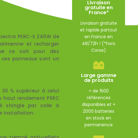
Livraison
gratuite en
France*
Livraison gratuite
res PERC-S 240W
et rapide partout
Spectra PERC-S 240W de
en France en
48/72h ! (*hors
alimenter et recharger
Corse)
Que ce soit pour des
s, ces panneaux sont un
Large gamme
r
de produits
30 % supérieur à celui
+ de 1500
références
es haut rendement PERC
disponibles et +
é shingle par colle à
2000 batteries
 installation.
en stock en
permanence
re trempé anti-reflets