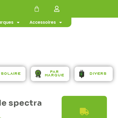
#Promotion
rques
Accessoires
b
Par
Solaire
Divers
Marque
de spectra