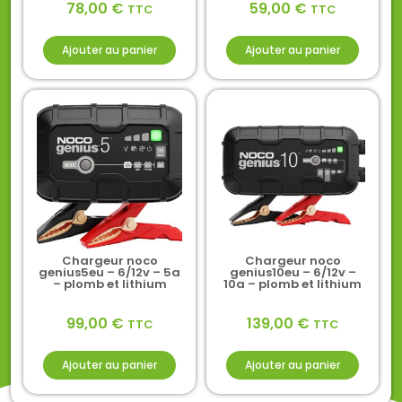
78,00
€
59,00
€
TTC
TTC
Ajouter au panier
Ajouter au panier
Chargeur noco
Chargeur noco
genius5eu – 6/12v – 5a
genius10eu – 6/12v –
– plomb et lithium
10a – plomb et lithium
99,00
€
139,00
€
TTC
TTC
Ajouter au panier
Ajouter au panier