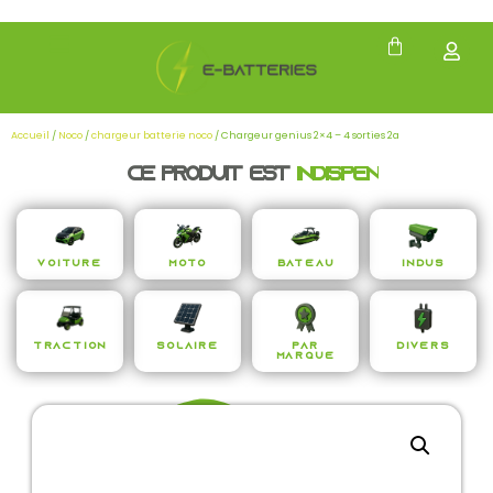
Accueil
/
Noco
/
chargeur batterie noco
/ Chargeur genius 2×4 – 4 sorties 2a
Ce produit est
i
n
d
i
s
p
e
n
s
a
b
l
Voiture
Moto
Bateau
Indus
Traction
Solaire
Par
Divers
Marque