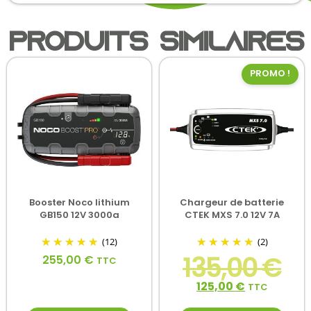
Produits similaires
PROMO !
Booster Noco lithium
Chargeur de batterie
GB150 12V 3000a
CTEK MXS 7.0 12V 7A
(12)
(2)
135,00
€
255,00
€
TTC
125,00
€
TTC