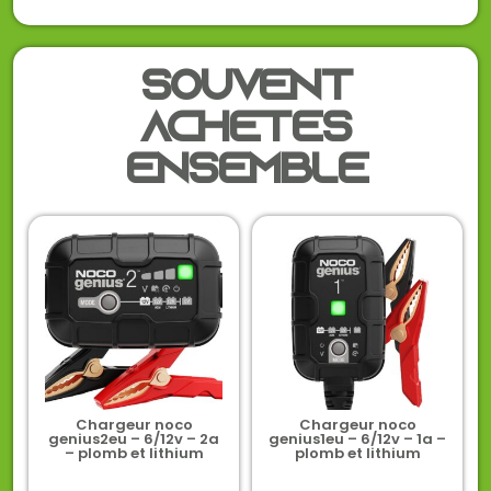
Souvent
achetés
ensemble
Chargeur noco
Chargeur noco
genius2eu – 6/12v – 2a
genius1eu – 6/12v – 1a –
– plomb et lithium
plomb et lithium