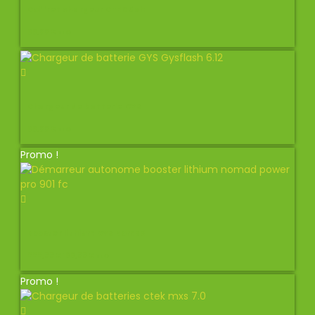
Coffret chargeur CTEK 5ah
99,00
€
TTC
Chargeur de batterie GYS
99,00
€
TTC
Promo !
Booster lithium GYS Nomad
222,00
€
199,00
€
TTC
Promo !