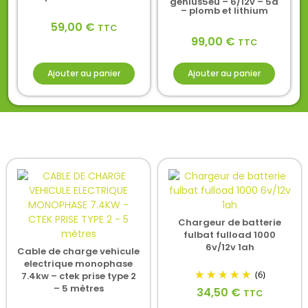
genius5eu – 6/12v – 5a
– plomb et lithium
59,00
€
TTC
99,00
€
TTC
Ajouter au panier
Ajouter au panier
Chargeur de batterie
fulbat fulload 1000
6v/12v 1ah
Cable de charge vehicule
electrique monophase
(6)
7.4kw – ctek prise type 2
– 5 mètres
34,50
€
TTC