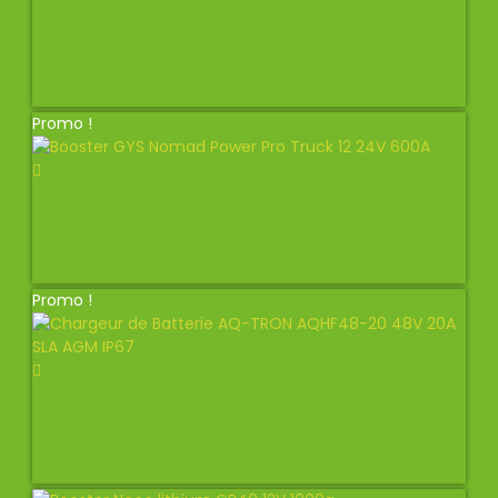
Chargeur de batteries ctek
135,00
€
125,00
€
TTC
Promo !
Booster GYS NOMAD POWER
315,00
€
305,00
€
TTC
Promo !
Chargeur de batterie aq-tron
285,00
€
256,50
€
TTC