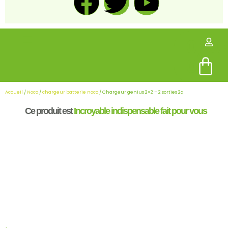
0,00
0
Accueil
/
Noco
/
chargeur batterie noco
/ Chargeur genius 2×2 – 2 sorties 2a
Ce produit est
Incroyable
indispensable
fait pour vous