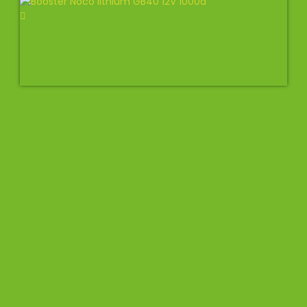
Booster Noco lithium GB40
125,00
€
TTC