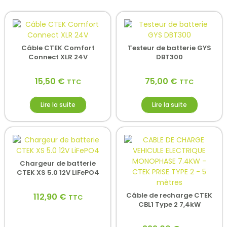
Câble CTEK Comfort
Testeur de batterie GYS
Connect XLR 24V
DBT300
15,50
€
75,00
€
TTC
TTC
Lire la suite
Lire la suite
Chargeur de batterie
CTEK XS 5.0 12V LiFePO4
Câble de recharge CTEK
112,90
€
TTC
CBL1 Type 2 7,4kW