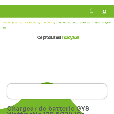
Accueil
/
Chargeurs & boosters
/
Chargeurs
/ Chargeur de batterie GYS Wattmatic 170 6/12V
10a
Ce produit est
Incroyable
Chargeur de batterie GYS