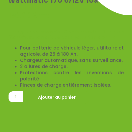
Wattmatic 170 6/12V 10a
130,00
€
TTC
Chargeur de batterie GYS Wattmatic 170 Plomb
(liquide)
automatique pour batteries 6 & 12 V.
Pour batterie de véhicule léger, utilitaire et
agricole, de 25 à 180 Ah.
Chargeur automatique, sans surveillance.
2 allures de charge.
Protections contre les inversions de
polarité .
Pinces de charge entièrement isolées.
Ajouter au panier