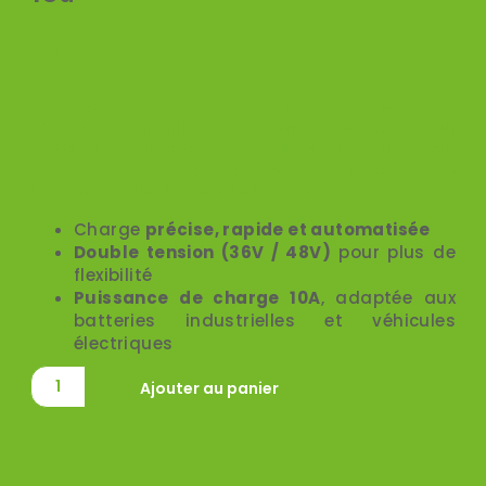
305,00
€
TTC
Chargeur GYSFLASH 10.36/48 PL – 36/48V / 10A
:
chargeur intelligent multi-tension pour
batteries
Plomb et Lithium (LiFePO₄)
. Idéal pour
golfettes, nacelles et engins électriques
.
Charge rapide, fiable et sécurisée.
Charge
précise, rapide et automatisée
Double tension (36V / 48V)
pour plus de
flexibilité
Puissance de charge 10A
, adaptée aux
batteries industrielles et véhicules
électriques
Ajouter au panier