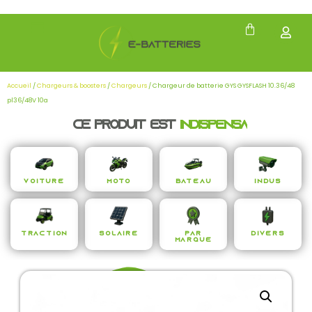
Accueil
/
Chargeurs & boosters
/
Chargeurs
/ Chargeur de batterie GYS GYSFLASH 10.36/48
pl36/48V 10a
Ce produit est
i
n
d
i
s
p
e
n
s
a
b
l
e
Voiture
Moto
Bateau
Indus
Traction
Solaire
Par
Divers
Marque