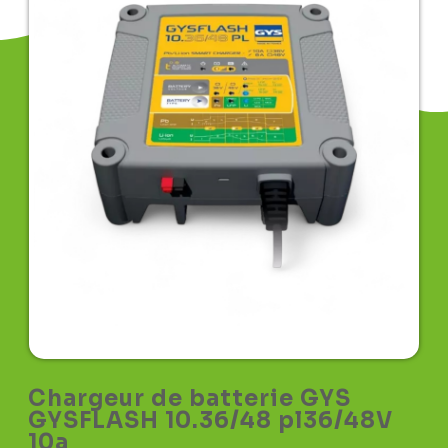
Chargeur de batterie GYS
GYSFLASH 10.36/48 pl36/48V
10a