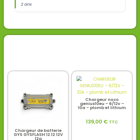
2 ans
Chargeur noco
genius10eu – 6/12v –
10a – plomb et lithium
139,00
€
TTC
Chargeur de batterie
GYS GYSFLASH 12.12 12V
12a