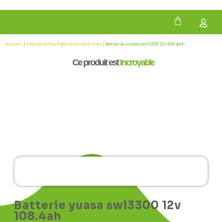
Accueil
/
Industrielles
/
Batteries alarmes
/ Batterie yuasa swl3300 12v 108.4ah
Ce produit est
Incroyable
Batterie yuasa swl3300 12v
108.4ah