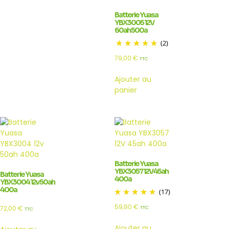
Batterie Yuasa
YBX3005 12V
60ah 500a
(2)
79,00
€
TTC
Ajouter au
panier
Batterie Yuasa
YBX3057 12V 45ah
Batterie Yuasa
400a
YBX3004 12v 50ah
400a
(17)
59,90
€
72,00
€
TTC
TTC
Ajouter au