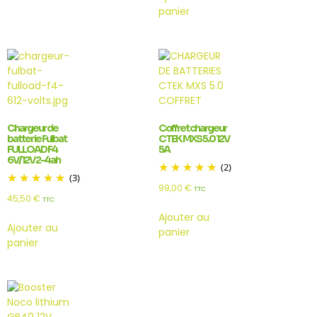
panier
Chargeur de
Coffret chargeur
batterie Fulbat
CTEK MXS 5.0 12V
FULLOAD F4
5A
6V/12V 2-4ah
(2)
(3)
99,00
€
TTC
45,50
€
TTC
Ajouter au
Ajouter au
panier
panier