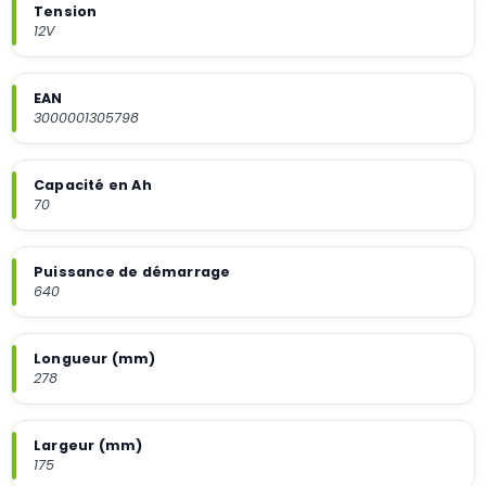
Tension
12V
EAN
3000001305798
Capacité en Ah
70
Puissance de démarrage
640
Longueur (mm)
278
Largeur (mm)
175