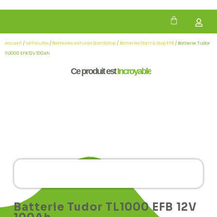
Accueil
/
Véhicules
/
Batteries voitures Start&Stop
/
Batteries Start & Stop EFB
/ Batterie Tudor
TL1000 EFB 12V 100Ah
Ce produit est
Incroyable
Batterie Tudor TL1000 EFB 12V