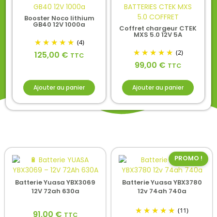
Booster Noco lithium
GB40 12V 1000a
Coffret chargeur CTEK
MXS 5.0 12V 5A
(4)
(2)
125,00
€
TTC
99,00
€
TTC
Ajouter au panier
Ajouter au panier
PROMO !
Batterie Yuasa YBX3069
Batterie Yuasa YBX3780
12V 72ah 630a
12v 74ah 740a
(11)
91,00
€
TTC