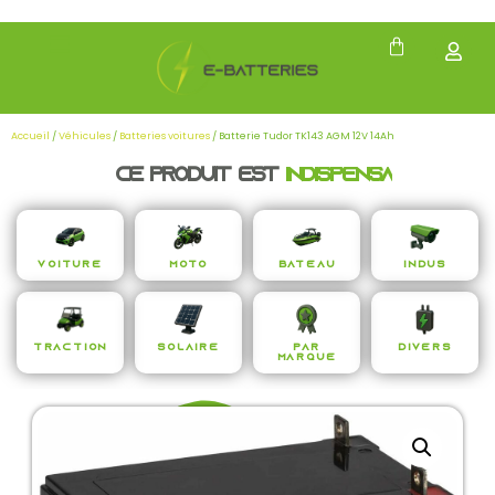
Accueil
/
Véhicules
/
Batteries voitures
/ Batterie Tudor TK143 AGM 12V 14Ah
Ce produit est
i
n
d
i
s
p
e
n
s
a
b
l
e
Voiture
Moto
Bateau
Indus
Traction
Solaire
Par
Divers
Marque