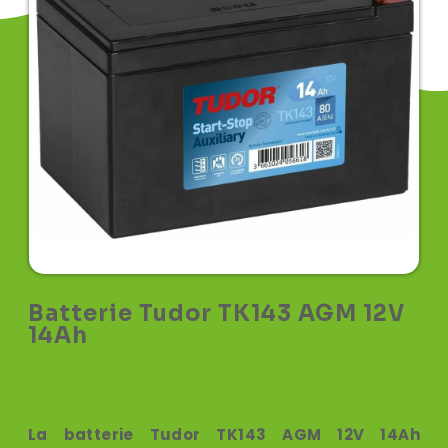
Batterie Tudor TK143 AGM 12V
14Ah
70,20
€
TTC
La batterie Tudor TK143 AGM 12V 14Ah