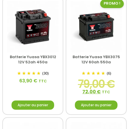
PROMO !
Batterie Yuasa YBX3012
Batterie Yuasa YBX3075
12V 52ah 450a
12V 60ah 550a
(30)
(6)
79,00
€
63,90
€
TTC
72,00
€
TTC
Ajouter au panier
Ajouter au panier