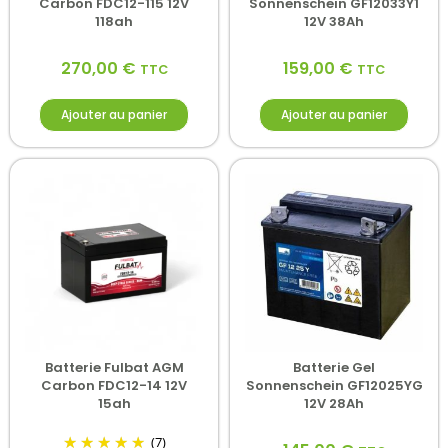
Carbon FDC12-115 12V
Sonnenschein GF12033Y1
118ah
12V 38Ah
270,00
€
159,00
€
TTC
TTC
Ajouter au panier
Ajouter au panier
Batterie Fulbat AGM
Batterie Gel
Carbon FDC12-14 12V
Sonnenschein GF12025YG
15ah
12V 28Ah
(7)