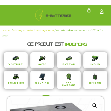
Accueil
/
Solaire
/
Batteries à décharge lente
/ Batterie Gel Sonnenschein GF12022YT 12V
24Ah
Ce produit est
i
n
d
i
s
p
e
n
s
a
b
l
e
Voiture
Moto
Bateau
Indus
Traction
Solaire
Par
Divers
Marque