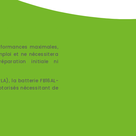
t partie de notre
erformances maximales,
mploi et ne nécessitera
paration initiale ni
A), la batterie FB16AL-
otorisés nécessitant de