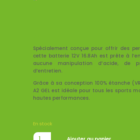
59,90
€
TTC
(7 avis)
La batterie FB16AL-A2 GEL fai
gamme GEL.
Spécialement conçue pour offrir des p
cette batterie 12V 16.8Ah est prête à l’e
aucune manipulation d’acide, de pré
d’entretien.
Grâce à sa conception 100% étanche (VRL
A2 GEL est idéale pour tous les sports m
hautes performances.
En stock
Ajouter au panier