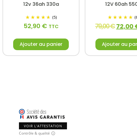
12v 36ah 330a
12V 60ah 55
(5)
(
52,90
€
79,00
€
72,00
TTC
Ajouter au panier
Ajouter au pa
VOIR L'ATTESTATION
Contrôle & qualité