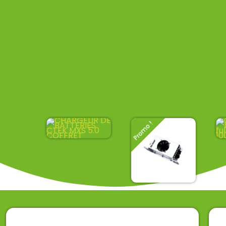
Promo !
Coffret
C
chargeur
b
CTEK MXS
f
99,00
€
3
Chargeur de
TTC
batterie aq-
tron
285,00
€
256,50
€
TTC