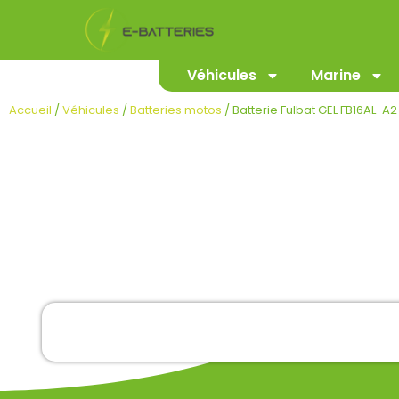
Véhicules
Marine
Accueil
/
Véhicules
/
Batteries motos
/ Batterie Fulbat GEL FB16AL-A2