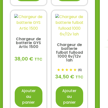
Chargeur de
batterie GYS
Chargeur de
Artic 1500
batterie
fulbat fulload
1000 6v/12v
38,00
€
TTC
1ah
(6)
34,50
€
TTC
Ajouter
Ajouter
au
au
panier
panier