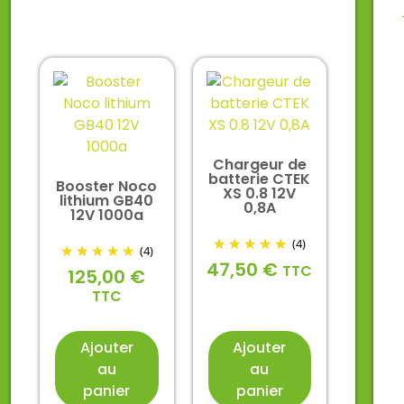
Chargeur de
batterie CTEK
Booster Noco
XS 0.8 12V
lithium GB40
0,8A
12V 1000a
(4)
(4)
47,50
€
TTC
125,00
€
TTC
Ajouter
Ajouter
au
au
panier
panier