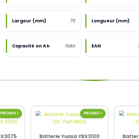
Largeur (mm)
70
Longueur (mm)
Capacité en Ah
16Ah
EAN
PROMO !
PROMO !
BX3075
Batterie Yuasa YBX3100
Batte