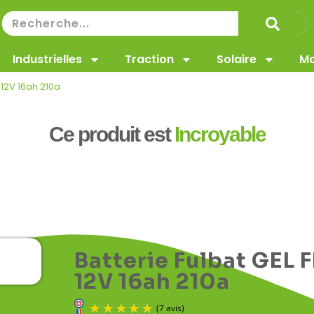
Industrielles
Traction
Solaire
Ma
 12V 16ah 210a
Ce produit est
Incroyable
Batterie Fulbat GEL 
12V 16ah 210a