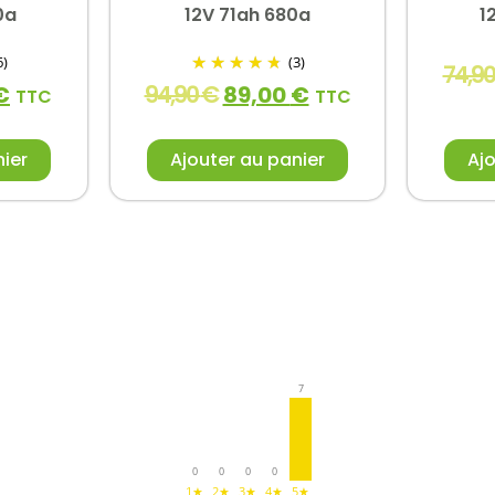
0a
12V 71ah 680a
1
6)
(3)
74,9
94,90
€
€
89,00
€
TTC
TTC
nier
Ajouter au panier
Ajo
7
0
0
0
0
1★
2★
3★
4★
5★