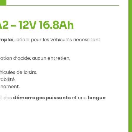
2 – 12V 16.8Ah
emploi
, idéale pour les véhicules nécessitant
tion d’acide, aucun entretien.
icules de loisirs.
abilité.
nnement.
it des
démarrages puissants
et une
longue