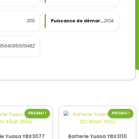
205
Puissance de démarrage
210A
3564095509482
PROMO !
PROMO !
rie Yuasa YBX3077
Batterie Yuasa YBX3110