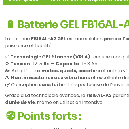
🔋 Batterie GEL FB16AL-A
La batterie
FB16AL-A2 GEL
est une solution
prête à l’
puissance et fiabilité.
✅
Technologie GEL étanche (VRLA)
: aucune manipula
⚙️
Tension
: 12 volts —
Capacité
: 16.8 Ah.
🏍️ Adaptée aux
motos, quads, scooters
et autres véh
💪
Haute résistance aux vibrations
et excellente dur
🌿 Conception
sans fuite
et respectueuse de l’enviro
Grâce à sa technologie avancée, la
FB16AL-A2
garant
durée de vie
, même en utilisation intensive.
🧭 Points forts :