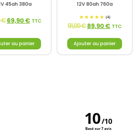
2V 45ah 380a
12V 80ah 760a
(4)
0
€
69,90
€
TTC
91,00
€
89,90
€
TTC
uter au panier
Ajouter au panier
10
/
10
Basé sur 7 avis