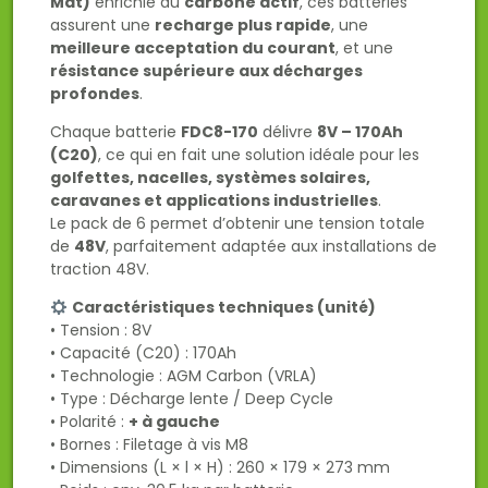
Mat)
enrichie au
carbone actif
, ces batteries
assurent une
recharge plus rapide
, une
meilleure acceptation du courant
, et une
résistance supérieure aux décharges
profondes
.
Chaque batterie
FDC8-170
délivre
8V – 170Ah
(C20)
, ce qui en fait une solution idéale pour les
golfettes, nacelles, systèmes solaires,
caravanes et applications industrielles
.
Le pack de 6 permet d’obtenir une tension totale
de
48V
, parfaitement adaptée aux installations de
traction 48V.
Caractéristiques techniques (unité)
• Tension : 8V
• Capacité (C20) : 170Ah
• Technologie : AGM Carbon (VRLA)
• Type : Décharge lente / Deep Cycle
• Polarité :
+ à gauche
• Bornes : Filetage à vis M8
• Dimensions (L × l × H) : 260 × 179 × 273 mm