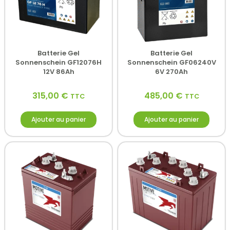
Batterie Gel
Batterie Gel
Sonnenschein GF12076H
Sonnenschein GF06240V
12V 86Ah
6V 270Ah
315,00
€
485,00
€
TTC
TTC
Ajouter au panier
Ajouter au panier