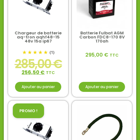
Chargeur de batterie
Batterie Fulbat AGM
aq-tron aqhf48-15
Carbon FDC8-170 8V
48v 15a ip67
170ah
(1)
295,00
€
TTC
285,00
€
256,50
€
TTC
Ajouter au panier
Ajouter au panier
PROMO !