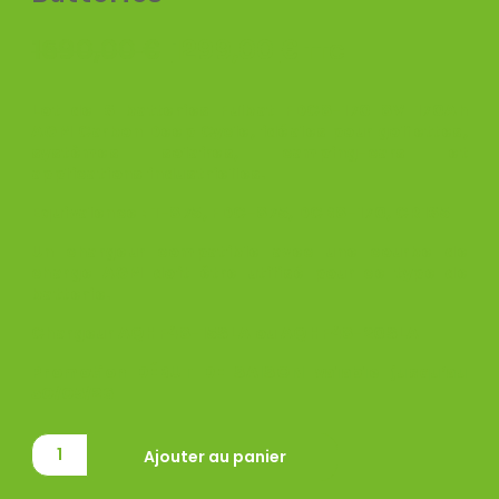
1690,00
€
1299,00
€
TTC
Lot de 6 batteries Fulbat FDC8-170 8V 170Ah
AGM Carbon Deep Cycle, idéales pour golfettes,
systèmes solaires, camping-cars et
applications industrielles.
Equivalence : T-875, FDC-875, DCB8-170, CR165
Un chargeur compatible avec une courbe de
charge AGM doit être utilisé pour ce type de
batterie.
Chargeur AQHF48-15SLA ou AQHF48-20SLA
Promotion DÉBUT DE SAISON valable jusqu’au
30/05/26
Ajouter au panier