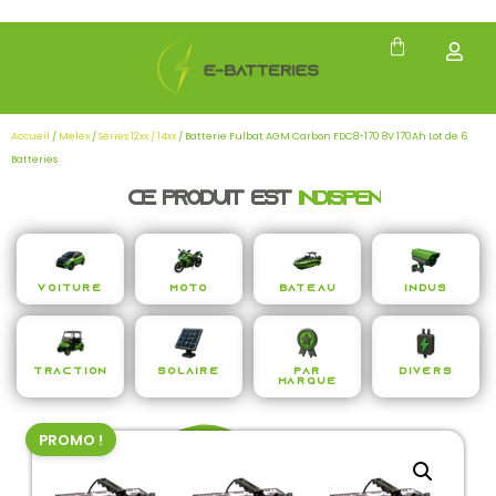
Accueil
/
Melex
/
Séries 12xx / 14xx
/ Batterie Fulbat AGM Carbon FDC8-170 8V 170Ah Lot de 6
Batteries
Ce produit est
i
n
d
i
s
p
e
n
s
a
b
l
e
Voiture
Moto
Bateau
Indus
Traction
Solaire
Par
Divers
Marque
PROMO !