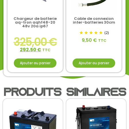
Chargeur de batterie
Cable de connexion
aq-tron aqhf48-20
inter-batteries 30cm
48v 20a ip67
(2)
325,00
€
9,50
€
TTC
292,50
€
TTC
Ajouter au panier
Ajouter au panier
Produits similaires