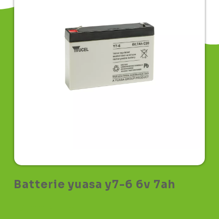
Batterie yuasa y7-6 6v 7ah
19,00
€
TTC