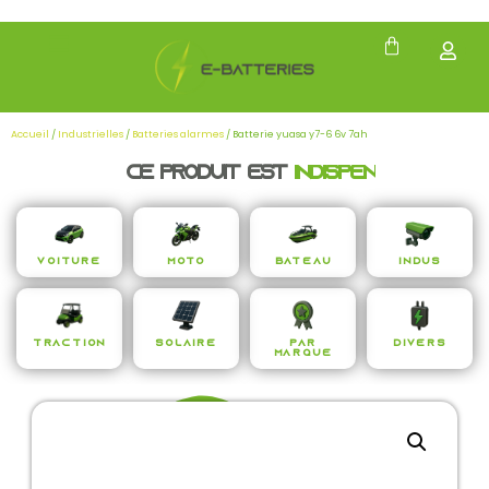
Accueil
/
Industrielles
/
Batteries alarmes
/ Batterie yuasa y7-6 6v 7ah
Ce produit est
i
n
d
i
s
p
e
n
s
a
b
l
Voiture
Moto
Bateau
Indus
Traction
Solaire
Par
Divers
Marque