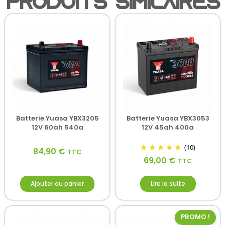
Produits similaires
Batterie Yuasa YBX3205
Batterie Yuasa YBX3053
12V 60ah 540a
12V 45ah 400a
(10)
84,90
€
TTC
69,00
€
TTC
Ajouter au panier
Lire la suite
PROMO !