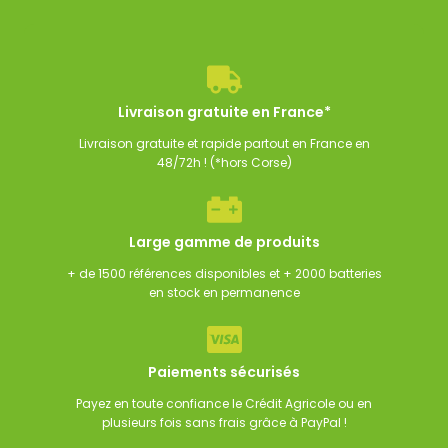
de batterie CTEK
Booster Noco lithium GB40
Booster GYS NOM
5,00
€
125,00
€
315,00
€
305,00
€
TTC
TTC
TT
Livraison gratuite en France*
Livraison gratuite et rapide partout en France en
48/72h ! (*hors Corse)
Large gamme de produits
+ de 1500 références disponibles et + 2000 batteries
en stock en permanence
Paiements sécurisés
Payez en toute confiance le Crédit Agricole ou en
plusieurs fois sans frais grâce à PayPal !