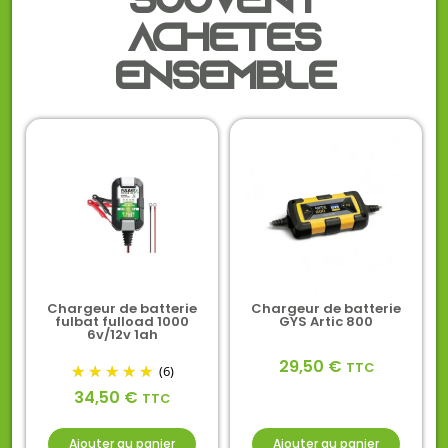
Souvent
achetés
ensemble
Chargeur de batterie
Chargeur de batterie
fulbat fulload 1000
GYS Artic 800
6v/12v 1ah
29,50
€
TTC
(6)
34,50
€
TTC
Ajouter au panier
Ajouter au panier