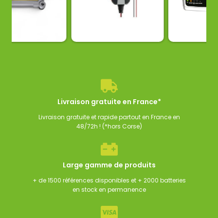
Chargeur de batterie
 de batterie GYS
fulbat
Chargeur de bat
34,50
€
135,00
€
125,00
€
TC
TTC
T
Livraison gratuite en France*
Livraison gratuite et rapide partout en France en
48/72h ! (*hors Corse)
Large gamme de produits
+ de 1500 références disponibles et + 2000 batteries
en stock en permanence