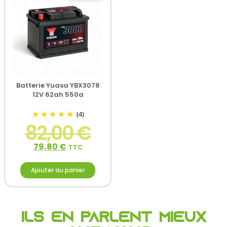
Batterie Yuasa YBX3078
12V 62ah 550a
(4)
82,00
€
79,80
€
TTC
Ajouter au panier
Ils en parlent mieux