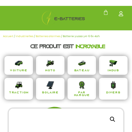
Accueil
/
Industrielles
/
Batteries alarmes
/ Batterie yuasa y4-6 6v 4ah
Ce produit est
Incroyable
Voiture
Moto
Bateau
Indus
Traction
Solaire
Par
Divers
Marque