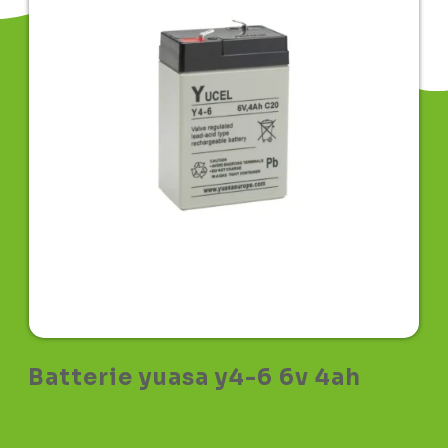
Batterie yuasa y4-6 6v 4ah
18,00
€
TTC