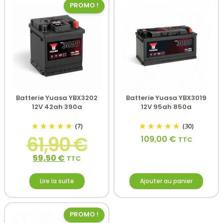
PROMO !
Batterie Yuasa YBX3202
Batterie Yuasa YBX3019
12V 42ah 390a
12V 95ah 850a
(7)
(30)
61,90
€
109,00
€
TTC
59,50
€
TTC
Lire la suite
Ajouter au panier
PROMO !