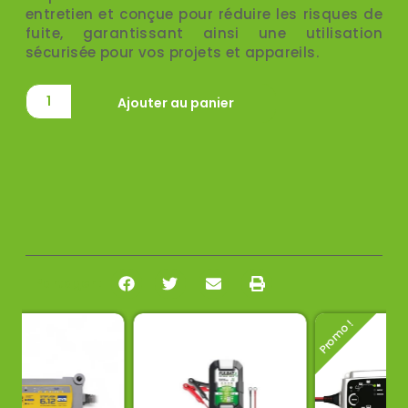
entretien et conçue pour réduire les risques de
fuite, garantissant ainsi une utilisation
sécurisée pour vos projets et appareils.
Ajouter au panier
Partager :
Promo !