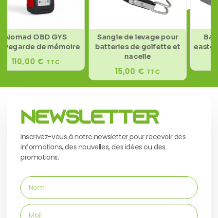
Nomad OBD GYS
Sangle de levage pour
Bac a
vegarde de mémoire
batteries de golfette et
eastern
nacelle
110,00
€
2
TTC
15,00
€
TTC
Newsletter
Inscrivez-vous à notre newsletter pour recevoir des
informations, des nouvelles, des idées ou des
promotions.