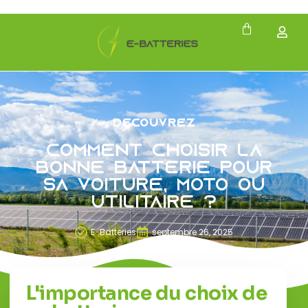
Découvrez
Comment choisir la
bonne batterie pour
sa voiture, moto ou
utilitaire ?​
E-Batteries
septembre 26, 2025
L'importance du choix de