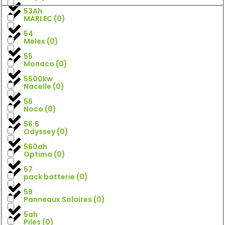
53Ah
MARLEC
(
0
)
54
Melex
(
0
)
55
Monaco
(
0
)
5500kw
Nacelle
(
0
)
56
Noco
(
0
)
56.6
Odyssey
(
0
)
560ah
Optima
(
0
)
57
pack batterie
(
0
)
59
Panneaux Solaires
(
0
)
5ah
Piles
(
0
)