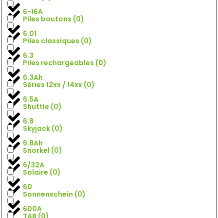
6-16A
Piles boutons
(
0
)
6.01
Piles classiques
(
0
)
6.3
Piles rechargeables
(
0
)
6.3Ah
Séries 12xx / 14xx
(
0
)
6.5A
Shuttle
(
0
)
6.8
Skyjack
(
0
)
6.8Ah
Snorkel
(
0
)
6/32A
Solaire
(
0
)
60
Sonnenschein
(
0
)
600A
TAB
(
0
)