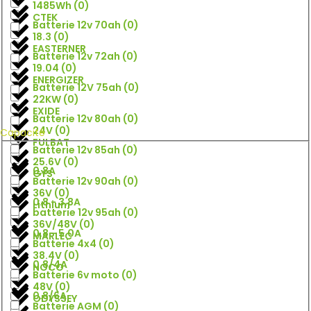
1485Wh
(
0
)
CTEK
Batterie 12v 70ah
(
0
)
18.3
(
0
)
EASTERNER
Batterie 12v 72ah
(
0
)
19.04
(
0
)
ENERGIZER
Batterie 12V 75ah
(
0
)
22KW
(
0
)
EXIDE
Batterie 12v 80ah
(
0
)
24V
(
0
)
Capacité
FULBAT
Batterie 12v 85ah
(
0
)
25.6V
(
0
)
0,8A
GYS
Batterie 12v 90ah
(
0
)
36V
(
0
)
0.8 - 3.8A
Lithium
batterie 12v 95ah
(
0
)
36V/48V
(
0
)
0.8 - 5.0A
MARLEC
Batterie 4x4
(
0
)
38.4V
(
0
)
0.8/4A
NOCO
Batterie 6v moto
(
0
)
48V
(
0
)
0.8/6A
ODYSSEY
Batterie AGM
(
0
)