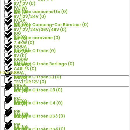
6V/12V
(
0
)
10/16A
102
(
0
)
Batterie camionnette
(
0
)
120
(
0
)
6V/12V/24V
(
0
)
10/2A
105
(
0
)
Batterie Camping-Car Bürstner
(
0
)
1203
(
0
)
6V/12V/24V/36V/48V
(
0
)
100
110
(
0
)
Batterie caravane
(
0
)
127
(
0
)
7.4KW
(
0
)
1000A
1106
(
0
)
Batterie Citroën
(
0
)
130
(
0
)
8V
(
0
)
1000W
111
(
0
)
Batterie Citroën Berlingo
(
0
)
132.5
(
0
)
CABLES
(
0
)
Hauteur
100A
115
(
0
)
Batterie Citroën C1
(
0
)
133
(
0
)
TESTEUR 12V
(
0
)
100ah
100
(
0
)
120
(
0
)
Batterie Citroën C3
(
0
)
134
(
0
)
104
101
(
0
)
123
(
0
)
Batterie Citroën C4
(
0
)
135
(
0
)
105
104
(
0
)
124
(
0
)
Batterie Citroën DS3
(
0
)
136
(
0
)
106
105
(
0
)
125
(
0
)
Batterie Citroën DS4
(
0
)
138
(
0
)