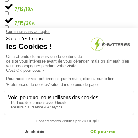
7/12/18A
7/15/20A
7/15/30A
70
71
72
74
74AH
75
9.8
/10 (2502 avis)
★★★★★
75.7