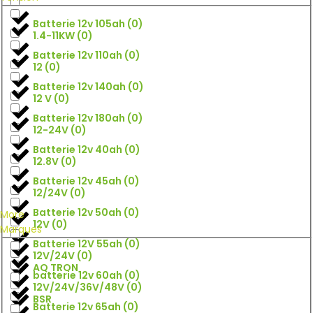
Batterie 12v 105ah
(
0
)
1.4-11KW
(
0
)
Batterie 12v 110ah
(
0
)
12
(
0
)
Batterie 12v 140ah
(
0
)
12 V
(
0
)
Batterie 12v 180ah
(
0
)
12-24V
(
0
)
Batterie 12v 40ah
(
0
)
12.8V
(
0
)
Batterie 12v 45ah
(
0
)
12/24V
(
0
)
Batterie 12v 50ah
(
0
)
More
12V
(
0
)
Marques
Batterie 12V 55ah
(
0
)
12V/24V
(
0
)
AQ TRON
batterie 12v 60ah
(
0
)
12V/24V/36V/48V
(
0
)
BSR
Batterie 12v 65ah
(
0
)