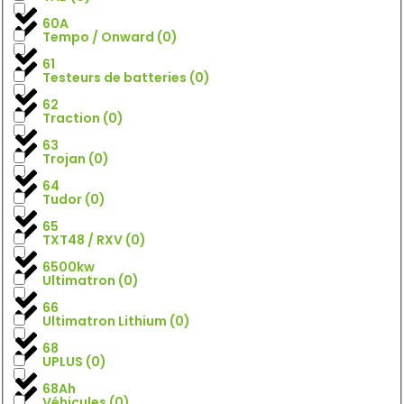
60A
Tempo / Onward
(
0
)
61
Testeurs de batteries
(
0
)
62
Traction
(
0
)
63
Trojan
(
0
)
64
Tudor
(
0
)
65
TXT48 / RXV
(
0
)
6500kw
Ultimatron
(
0
)
66
Ultimatron Lithium
(
0
)
68
UPLUS
(
0
)
68Ah
Véhicules
(
0
)