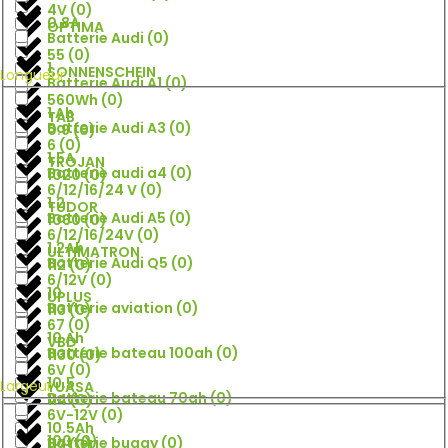
4V
(
0
)
0.8A
OPTIMA
Batterie Audi
(
0
)
55
(
0
)
1
SONNENSCHEIN
Longueur
Batterie Audi A1
(
0
)
560Wh
(
0
)
1 Ah
TAB
Batterie Audi A3
(
0
)
0.9
(
0
)
6
(
0
)
1,5A
TROJAN
Batterie audi a4
(
0
)
1020
(
0
)
6/12/16/24 V
(
0
)
1.2
TUDOR
Batterie Audi A5
(
0
)
1060
(
0
)
6/12/16/24V
(
0
)
1.2Ah
ULTIMATRON
Batterie Audi Q5
(
0
)
112
(
0
)
6/12V
(
0
)
10
UPLUS
Batterie aviation
(
0
)
113
(
0
)
67
(
0
)
10 Ah
VBD
Batterie bateau 100ah
(
0
)
1130
(
0
)
6V
(
0
)
10.5
Largeur
YUASA
Batterie bateau 70ah
(
0
)
114
(
0
)
6V-12V
(
0
)
10.5Ah
100
(
0
)
Batterie buggy
(
0
)
117
(
0
)