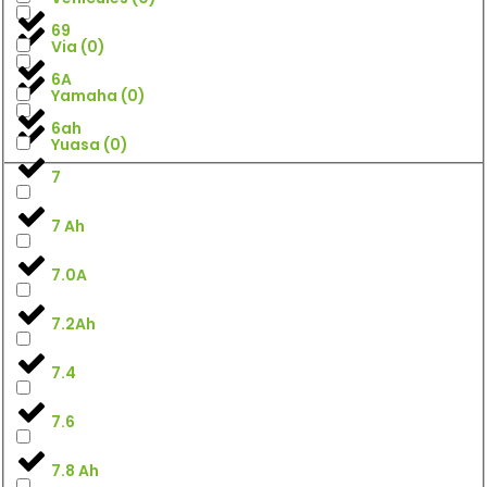
69
Via
(
0
)
6A
Yamaha
(
0
)
6ah
Yuasa
(
0
)
7
7 Ah
7.0A
7.2Ah
7.4
7.6
7.8 Ah