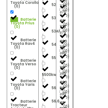
440
Toyota Corolla
(
0
)
52
(
0
)
77.5
(
0
)
370
(
0
)
53
Batterie
46
Toyota Prius
(
0
)
(
0
)
775
(
0
)
53Ah
375
(
0
)
Batterie
460
Toyota Rav4
54
(
0
)
(
0
)
78
(
0
)
380
(
0
)
55
Batterie
48
Toyota Verso
(
0
)
(
0
)
79
(
0
)
385
5500kw
(
0
)
Batterie
480
Toyota Yaris
(
0
)
56
(
0
)
80
(
0
)
392
(
0
)
56.6
Batterie
49
Tracteur
(
0
)