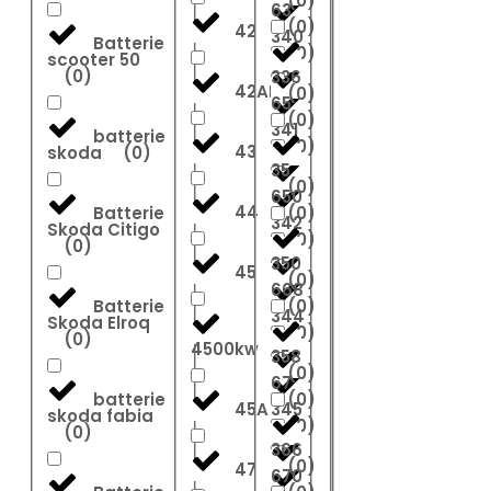
(
0
)
63
(
0
)
42
340
Batterie
(
0
)
scooter 50
(
0
)
336
42AH
(
0
)
65
(
0
)
341
batterie
(
0
)
43
skoda
(
0
)
35
(
0
)
650
44
Batterie
(
0
)
342
Skoda Citigo
(
0
)
(
0
)
350
45
(
0
)
668
Batterie
(
0
)
344
Skoda Elroq
(
0
)
(
0
)
4500kw
358
(
0
)
67
batterie
(
0
)
45A
345
skoda fabia
(
0
)
(
0
)
366
(
0
)
47
670