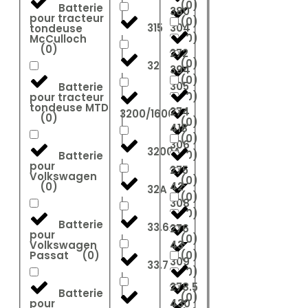
(
0
)
Batterie
380
pour tracteur
(
0
)
315
304
tondeuse
(
0
)
McCulloch
(
0
)
272
(
0
)
32
394
(
0
)
305
Batterie
(
0
)
pour tracteur
tondeuse MTD
274
3200/1600A
(
0
)
(
0
)
418
(
0
)
306
3200A
(
0
)
Batterie
pour
275
Volkswagen
(
0
)
(
0
)
42
32A
(
0
)
308
(
0
)
Batterie
33.6Ah
276
pour
(
0
)
Volkswagen
43
Passat
(
0
)
(
0
)
309
33.7
(
0
)
278.5
Batterie
(
0
)
pour
430