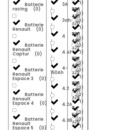
(
0
)
3A
Batterie
racing
(
0
)
286
(
0
)
485
3ah
(
0
)
320
Batterie
(
0
)
Renault
(
0
)
290
4
(
0
)
486
Batterie
(
0
)
322
Renault
4 Ah
(
0
)
Captur
(
0
)
292
(
0
)
490
4-
Batterie
(
0
)
150Ah
323
Renault
(
0
)
Espace 3
(
0
)
295
(
0
)
4.2
496
Batterie
(
0
)
324
Renault
(
0
)
Espace 4
(
0
)
4.2Ah
3
(
0
)
50
Batterie
(
0
)
4.36
326
Renault
(
0
)
Espace 5
(
0
)