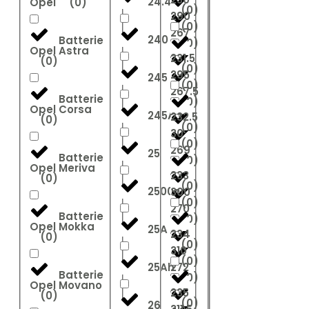
24.4
Opel
(
0
)
(
0
)
290
(
0
)
267
240
Batterie
(
0
)
Opel Astra
231.5
(
0
)
(
0
)
295
245
(
0
)
267.5
Batterie
(
0
)
Opel Corsa
245Ah
232.5
(
0
)
(
0
)
30
(
0
)
269
25
Batterie
(
0
)
Opel Meriva
233
(
0
)
(
0
)
2500A
300
(
0
)
270
Batterie
(
0
)
Opel Mokka
25A
234
(
0
)
(
0
)
310
(
0
)
25Ah
272
Batterie
(
0
)
Opel Movano
235
(
0
)
(
0
)
26