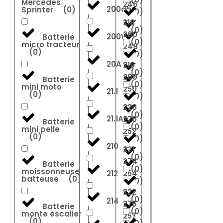
Mercedes
246
200ah
Sprinter
(
0
)
(
0
)
218
(
0
)
260
200W
Batterie
(
0
)
micro tracteur
248
(
0
)
(
0
)
20A
219
(
0
)
269
Batterie
(
0
)
mini moto
250
21.1
(
0
)
(
0
)
220
(
0
)
21.1Ah
270
Batterie
(
0
)
mini pelle
252
(
0
)
(
0
)
210
221
(
0
)
274
Batterie
(
0
)
moissonneuse
212
254
batteuse
(
0
)
(
0
)
222
(
0
)
214
275
Batterie
(
0
)
monte escalier
257
(
0
)