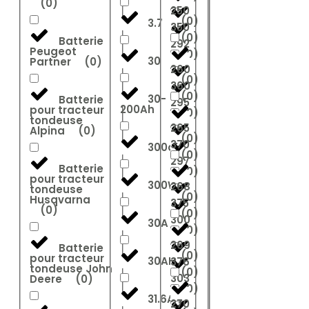
(
0
)
250
(
0
)
3.7
350
(
0
)
Batterie
292
Peugeot
(
0
)
30
Partner
(
0
)
260
(
0
)
360
(
0
)
30-
Batterie
295
200Ah
pour tracteur
(
0
)
tondeuse
265
Alpina
(
0
)
(
0
)
370
300ah
(
0
)
297
Batterie
(
0
)
pour tracteur
300W
268
tondeuse
(
0
)
Husqvarna
375
(
0
)
(
0
)
300
30A
(
0
)
269
Batterie
(
0
)
pour tracteur
30AH
376
tondeuse John
(
0
)
303
Deere
(
0
)
(
0
)
31.6Ah
270