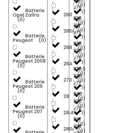
311.5
(
0
)
274
Batterie
(
0
)
260
Opel Zafira
236
(
0
)
(
0
)
318
(
0
)
265Ah
275
Batterie
(
0
)
Peugeot
(
0
)
238
268
(
0
)
320
(
0
)
Batterie
276
Peugeot 2008
(
0
)
26A
(
0
)
238.5
(
0
)
33.5
270
(
0
)
Batterie
277
Peugeot 206
(
0
)
(
0
)
240
28
(
0
)
330
(
0
)
Batterie
278
Peugeot 207
28.4
(
0
)
(
0
)
241
(
0
)
338
280ah
(
0
)
Batterie