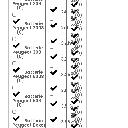
280
Peugeot 208
(
0
)
(
0
)
242
2A
(
0
)
34
(
0
)
Batterie
284
2ah
Peugeot 3008
(
0
)
(
0
)
243
(
0
)
340
3 Ah
(
0
)
Batterie
285
Peugeot 308
(
0
)
(
0
)
3.2
244
(
0
)
345
(
0
)
Batterie
286
3.2Ah
Peugeot 5008
(
0
)
(
0
)
245
(
0
)
3.5
349
(
0
)
Batterie
288
Peugeot 508
(
0
)
(
0
)
3.5-7A
247
(
0
)
35
(
0
)
Batterie
3.55
290
Peugeot Boxer
(
0
)