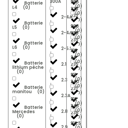
300A
206
Batterie
(
0
)
L4
(
0
)
235
(
0
)
232
2-4A
(
0
)
Batterie
208
L5
(
0
)
(
0
)
2-4Ah
239
(
0
)
233
Batterie
(
0
)
L6
(
0
)
2-5.5A
210
(
0
)
24
(
0
)
Batterie
2.1
235
lithium pêche
(
0
)
(
0
)
211
(
0
)
2.3
240
(
0
)
Batterie
237
manitou
(
0
)
(
0
)
2.3Ah
212
(
0
)
243
Batterie
(
0
)
2.8
Mercedes
238
(
0
)
(
0
)
212.5
2.9
(
0
)