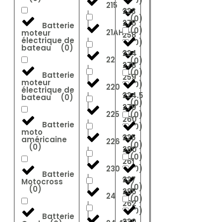
(
0
)
215
223
(
0
)
276
Batterie
(
0
)
21AH
moteur
258
électrique de
(
0
)
bateau
(
0
)
224
22
(
0
)
278
(
0
)
Batterie
259
moteur
(
0
)
220
électrique de
224.5
bateau
(
0
)
(
0
)
279
225
(
0
)
260
Batterie
(
0
)
moto
225
américaine
226
(
0
)
(
0
)
280
(
0
)
261
230
(
0
)
Batterie
227
Motocross
(
0
)
(
0
)
285
24
(
0
)
262
(
0
)
Batterie
230