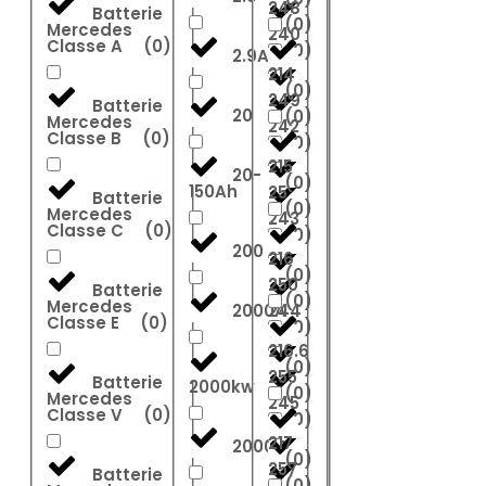
248
Batterie
(
0
)
Mercedes
240
Classe A
(
0
)
(
0
)
2.9Ah
214
(
0
)
249
Batterie
20
(
0
)
Mercedes
242
Classe B
(
0
)
(
0
)
215
20-
(
0
)
150Ah
25
Batterie
(
0
)
Mercedes
243
Classe C
(
0
)
(
0
)
200
216
(
0
)
250
Batterie
(
0
)
Mercedes
2000A
244
Classe E
(
0
)
(
0
)
216.6
(
0
)
255
Batterie
2000kw
(
0
)
Mercedes
245
Classe V
(
0
)
(
0
)
217
2000W
(
0
)
257
Batterie
(
0
)