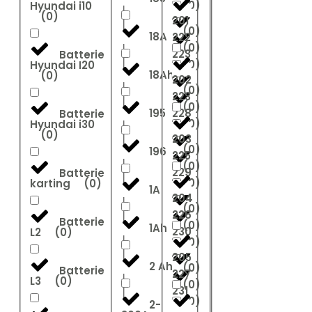
(
0
)
Hyundai i10
(
0
)
201
(
0
)
18A
222
(
0
)
223
Batterie
(
0
)
Hyundai I20
18Ah
(
0
)
202
(
0
)
223
(
0
)
195
228
Batterie
(
0
)
Hyundai i30
(
0
)
203
(
0
)
196
225
(
0
)
229
Batterie
(
0
)
karting
(
0
)
1A
204
(
0
)
226
Batterie
(
0
)
1Ah
230
L2
(
0
)
(
0
)
205
2 Ah
(
0
)
Batterie
227
L3
(
0
)
(
0
)
231
(
0
)
2-