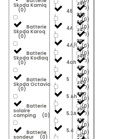
Batterie
(
0
)
346
Skoda Kamiq
(
0
)
(
0
)
48
375
(
0
)
68
Batterie
(
0
)
4A
347
Skoda Karoq
(
0
)
(
0
)
38
4A/6A
(
0
)
69
Batterie
(
0
)
348
Skoda Kodiaq
(
0
)
4ah
(
0
)
40
(
0
)
70
5
Batterie
(
0
)
349
Skoda Octavia
(
0
)
(
0
)
400
5 Ah
(
0
)
71
Batterie
(
0
)
350
solaire
5.3Ah
(
0
)
camping
(
0
)
412
(
0
)
74
5.4
Batterie
(
0
)
352
sondeur
(
0
)