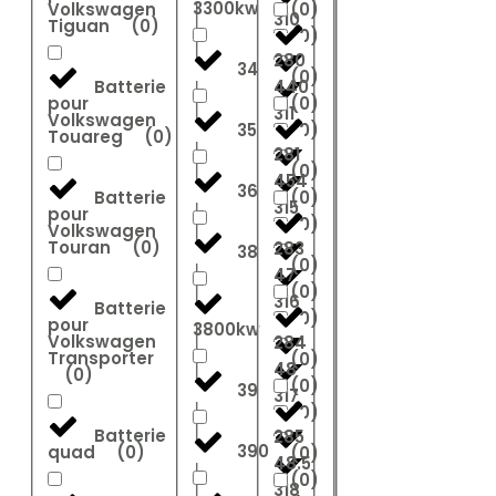
3300kw
Volkswagen
(
0
)
310
Tiguan
(
0
)
(
0
)
280
34
(
0
)
Batterie
440
pour
(
0
)
311
Volkswagen
35
(
0
)
Touareg
(
0
)
281
(
0
)
454
36
Batterie
(
0
)
315
pour
(
0
)
Volkswagen
Touran
(
0
)
283
38
(
0
)
47
(
0
)
316
Batterie
(
0
)
pour
3800kw
Volkswagen
284
Transporter
(
0
)
48
(
0
)
(
0
)
39
317
(
0
)
Batterie
285
390
quad
(
0
)
(
0
)
48.5
(
0
)
318