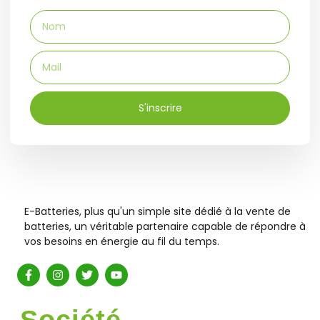
177
1500ah
(
0
)
187.5
Batterie
(
0
)
197
Fiat Ducato
1500W
(
0
)
(
0
)
178
(
0
)
188
150A
Batterie
(
0
)
198
S'inscrire
Fiat Fiorino
(
0
)
(
0
)
180
150ah
(
0
)
189
Batterie
(
0
)
2
Fiat Freemont
154
(
0
)
(
0
)
183
(
0
)
190
E-Batteries, plus qu'un simple site dédié à la vente de
159
Batterie
(
0
)
200
batteries, un véritable partenaire capable de répondre à
Fiat Panda
(
0
)
(
0
)
vos besoins en énergie au fil du temps.
15A
184
(
0
)
191
Batterie
(
0
)
202
15Ah
Fiat Punto
(
0
)
(
0
)
Société
185