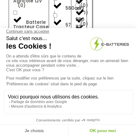
Agricole 12V
81
(
0
)
(
0
)
560ah
393
(
0
)
500
Batterie
(
0
)
57
Tracteur Case
82
IH
(
0
)
(
0
)
394
(
0
)
59
51
Batterie
(
0
)
Tracteur JCB
84
Fastrac
(
0
)
(
0
)
5ah
398
(
0
)
51.5
Batterie
6-16A
(
0
)
Tracteur John
85
Deere
(
0
)
(
0
)
400
(
0
)
6.01
52
Batterie
(
0
)
Tracteur
86
6.3
Kubota
(
0
)
(
0
)
405
(
0
)
53
6.3Ah
Batterie
9.8
/10 (2498 avis)
(
0
)
★★★★★
Tracteur
87
Massey
(
0
)