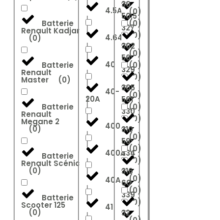
30
4.5Ah
(
0
)
50.5
Batterie
(
0
)
327
Renault Kadjar
(
0
)
4.64
(
0
)
302
(
0
)
56
40
Batterie
(
0
)
329
Renault
(
0
)
Master
(
0
)
305
40-
(
0
)
20A
561
Batterie
(
0
)
330
Renault
(
0
)
Megane 2
400
(
0
)
310
(
0
)
59
(
0
)
400A
334
Batterie
(
0
)
Renault Scénic
(
0
)
316
(
0
)
40A
60
(
0
)
339
Batterie
(
0
)
Scooter 125
41
(
0
)
32