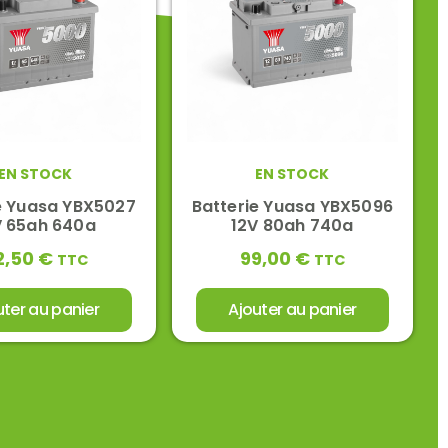
EN STOCK
EN STOCK
e Yuasa YBX5027
Batterie Yuasa YBX5096
V 65ah 640a
12V 80ah 740a
2,50
€
99,00
€
TTC
TTC
uter au panier
Ajouter au panier