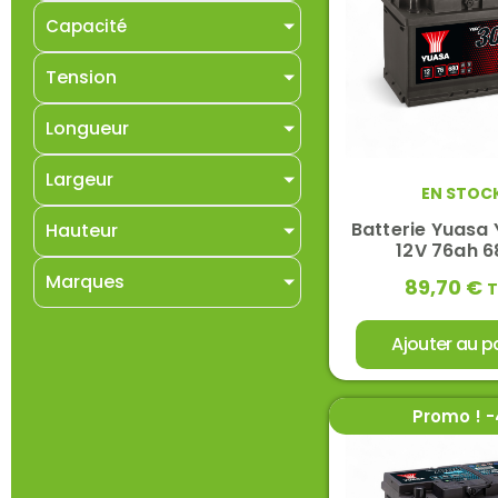
Capacité
Tension
Longueur
Largeur
EN STOC
Batterie Yuasa
Hauteur
12V 76ah 
Marques
89,70
€
Ajouter au p
Promo ! 