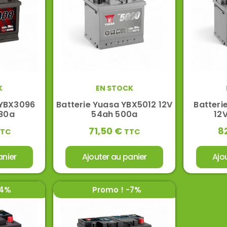
K
EN STOCK
 YBX3096
Batterie Yuasa YBX5012 12V
Batteri
680a
54ah 500a
12
71,50
€
8
TTC
TTC
anier
Ajouter au panier
Ajo
-4%
Promo ! -7%