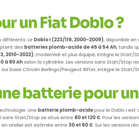
ur un Fiat Doblo ?
s différents. Le
Doblo I (223/119, 2000–2009)
, disponible en
ceptent des
batteries plomb-acide de 45 à 54 Ah
, tandis q
63, 2010–2022)
, modernisé et plus équipé, intègre le Start/S
0 à 80 Ah
selon la cylindrée. Les versions sans Start/Stop
 sur base Citroën Berlingo/Peugeot Rifter, intègre le Start/
’une batterie pour un
 technologie. Une
batterie plomb-acide
pour le Doblo I est
II sans Start/Stop se situe entre
80 et 120 €
. Pour les version
 en atelier est estimée entre
30 et 60 €
. Sur les versions r