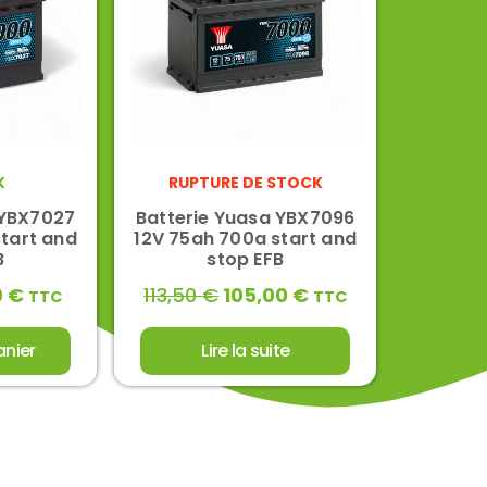
K
RUPTURE DE STOCK
 YBX7027
Batterie Yuasa YBX7096
tart and
12V 75ah 700a start and
B
stop EFB
0
€
113,50
€
105,00
€
TTC
TTC
anier
Lire la suite