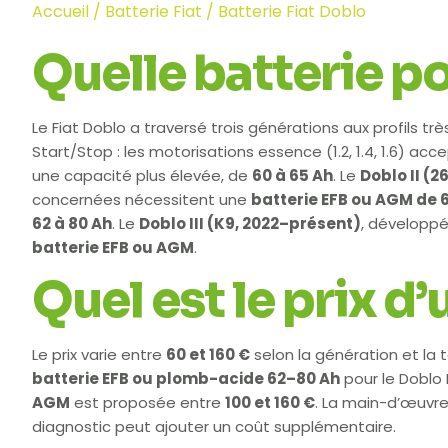
Accueil
/
Batterie Fiat
/ Batterie Fiat Doblo
Quelle batterie po
Le Fiat Doblo a traversé trois générations aux profils trè
Start/Stop : les motorisations essence (1.2, 1.4, 1.6) ac
une capacité plus élevée, de
60 à 65 Ah
. Le
Doblo II (2
concernées nécessitent une
batterie EFB ou AGM de 6
62 à 80 Ah
. Le
Doblo III (K9, 2022–présent)
, développé
batterie EFB ou AGM
.
Quel est le prix d
Le prix varie entre
60 et 160 €
selon la génération et la
batterie EFB ou plomb-acide 62–80 Ah
pour le Doblo 
AGM
est proposée entre
100 et 160 €
. La main-d’œuvre
diagnostic peut ajouter un coût supplémentaire.