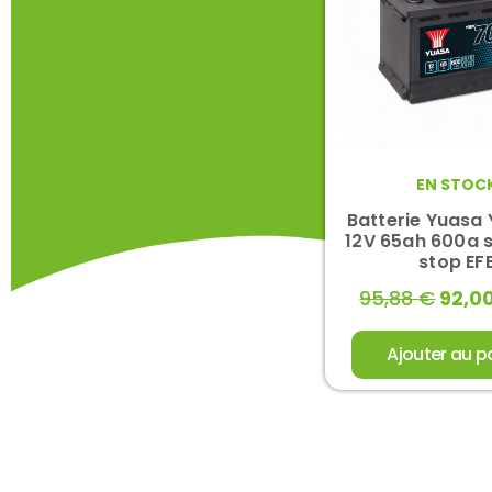
EN STOC
Batterie Yuasa
12V 65ah 600a s
stop EF
95,88
€
92,0
Ajouter au p