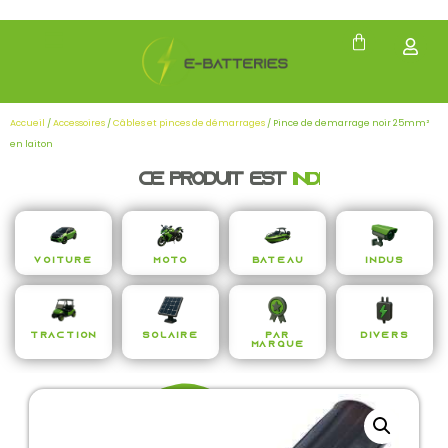
Accueil
/
Accessoires
/
Câbles et pinces de démarrages
/ Pince de demarrage noir 25mm²
en laiton
Ce produit est
i
n
d
i
s
p
e
n
Voiture
Moto
Bateau
Indus
Traction
Solaire
Par
Divers
Marque