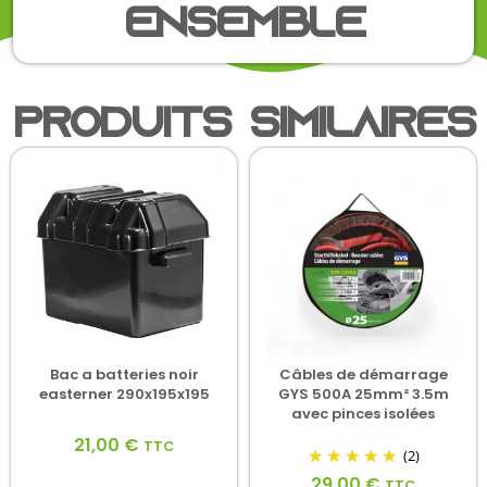
ensemble
Produits similaires
Bac a batteries noir
Câbles de démarrage
easterner 290x195x195
GYS 500A 25mm² 3.5m
avec pinces isolées
21,00
€
TTC
(2)
29,00
€
TTC