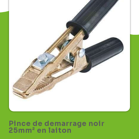
Pince de demarrage noir
25mm² en laiton