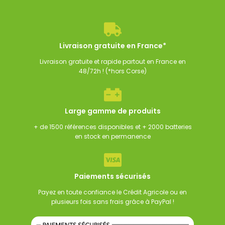
ster GYS NOMAD POWER
Booster Noco lithium GB40
Coffret cha
00
€
305,00
€
125,00
€
99,00
€
TTC
TTC
TTC
Livraison gratuite en France*
Livraison gratuite et rapide partout en France en
48/72h ! (*hors Corse)
Large gamme de produits
+ de 1500 références disponibles et + 2000 batteries
en stock en permanence
Paiements sécurisés
Payez en toute confiance le Crédit Agricole ou en
plusieurs fois sans frais grâce à PayPal !