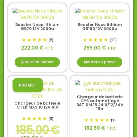
Booster Noco lithium
Booster Noco lithium
GB70 12V 2000a
GB150 12V 3000a
(6)
(12)
222,00
€
255,00
€
TTC
TTC
Ajouter au panier
Ajouter au panier
PROMO !
Chargeur de batterie
GYS automatique
Chargeur de batterie
BATIUM 15.24 6/12/24V
CTEK MXS 10 12V 10A
15a
(3)
(1)
185,00
€
182,50
€
TTC