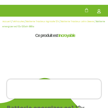
Accueil
/
Véhicules
/
Batterie Tracteur Agricole 12V
/
Batterie Tracteur John Deere
/ Batterie
energizer ec1 12v 120ah 680a
Ce produit est
Incroyable