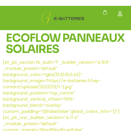
ECOFLOW PANNEAUX
SOLAIRES
[et_pb_section fb_built=”1″ _builder_version=”4.19.5″
_module_preset=”default”
background_color=”rgba(10,10,10,0.42)”
background_image=”https://e-batteries.fr/wp-
content/uploads/2023/02/1-2.jpg”
background_position=”top_center”
background_vertical_offset=”59%”
background_blend=”overlay”
custom_padding=”||||false|false” global_colors_info=”{}”]
[et_pb_row _builder_version=”4.17.4″
_module_preset=”default”
custom_margin=”10px||10px||true|false”