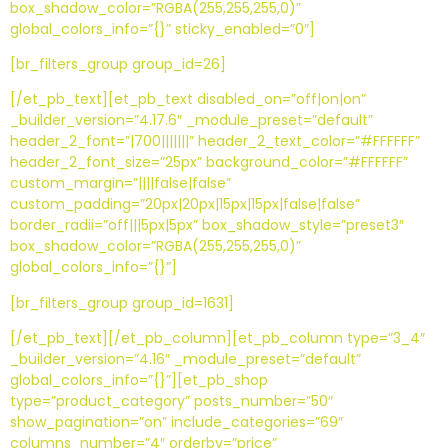
box_shadow_color=”RGBA(255,255,255,0)”
global_colors_info=”{}” sticky_enabled=”0″]
[br_filters_group group_id=26]
[/et_pb_text][et_pb_text disabled_on=”off|on|on”
_builder_version=”4.17.6″ _module_preset=”default”
header_2_font=”|700|||||||” header_2_text_color=”#FFFFFF”
header_2_font_size=”25px” background_color=”#FFFFFF”
custom_margin=”||||false|false”
custom_padding=”20px|20px|15px|15px|false|false”
border_radii=”off|||5px|5px” box_shadow_style=”preset3″
box_shadow_color=”RGBA(255,255,255,0)”
global_colors_info=”{}”]
[br_filters_group group_id=1631]
[/et_pb_text][/et_pb_column][et_pb_column type=”3_4″
_builder_version=”4.16″ _module_preset=”default”
global_colors_info=”{}”][et_pb_shop
type=”product_category” posts_number=”50″
show_pagination=”on” include_categories=”69″
columns_number=”4″ orderby=”price”