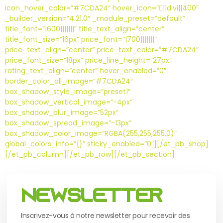
icon_hover_color=”#7CDA24″ hover_icon=”||divi||400″
_builder_version=”4.21.0″ _module_preset=”default”
title_font=”|600|||||||” title_text_align=”center”
title_font_size=”16px” price_font=”|700|||||||”
price_text_align=”center” price_text_color=”#7CDA24″
price_font_size=”18px” price_line_height=”27px”
rating_text_align=”center” hover_enabled=”0″
border_color_all_image=”#7CDA24″
box_shadow_style_image=”preset1″
box_shadow_vertical_image=”-4px”
box_shadow_blur_image=”52px”
box_shadow_spread_image=”-13px”
box_shadow_color_image=”RGBA(255,255,255,0)”
global_colors_info=”{}” sticky_enabled=”0″][/et_pb_shop]
[/et_pb_column][/et_pb_row][/et_pb_section]
Newsletter
Inscrivez-vous à notre newsletter pour recevoir des