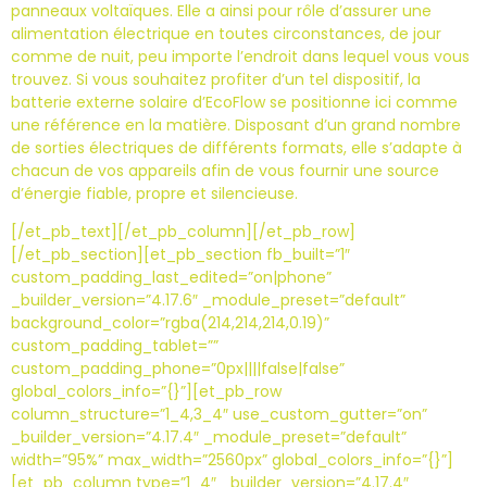
panneaux voltaïques. Elle a ainsi pour rôle d’assurer une
alimentation électrique en toutes circonstances, de jour
comme de nuit, peu importe l’endroit dans lequel vous vous
trouvez. Si vous souhaitez profiter d’un tel dispositif, la
batterie externe solaire d’EcoFlow se positionne ici comme
une référence en la matière. Disposant d’un grand nombre
de sorties électriques de différents formats, elle s’adapte à
chacun de vos appareils afin de vous fournir une source
d’énergie fiable, propre et silencieuse.
[/et_pb_text][/et_pb_column][/et_pb_row]
[/et_pb_section][et_pb_section fb_built=”1″
custom_padding_last_edited=”on|phone”
_builder_version=”4.17.6″ _module_preset=”default”
background_color=”rgba(214,214,214,0.19)”
custom_padding_tablet=””
custom_padding_phone=”0px||||false|false”
global_colors_info=”{}”][et_pb_row
column_structure=”1_4,3_4″ use_custom_gutter=”on”
_builder_version=”4.17.4″ _module_preset=”default”
width=”95%” max_width=”2560px” global_colors_info=”{}”]
[et_pb_column type=”1_4″ _builder_version=”4.17.4″