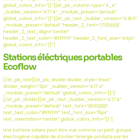
global_colors_info=”{}”][et_pb_column type=”4_4″
_builder_version=”4.17.4″ _module_preset=”default”
global_colors_info=”{}”][et_pb_text _builder_version=”4.18.0″
_module_preset=”default” header_2_font=”|700|||||||”
header_2_text_align=”center”
header_2_text_color=”#FFFFFF” header_2_font_size=”44px”
global_colors_info=”{}”]
Stations éléctriques portables
Ecoflow
[/et_pb_text][et_pb_divider divider_style=”inset”
divider_weight=”3px” _builder_version=”4.17.4″
_module_preset=”default” global_colors_info=”{}”]
[/et_pb_divider][et_pb_text _builder_version=”4.17.4″
_module_preset=”default” text_font=”|600|||||||”
text_text_color=”#FFFFFF” text_font_size=”15px”
text_orientation=”center” global_colors_info=”{}”]
Une batterie solaire peut être vue comme un petit groupe
électrogène capable de stocker l’énergie produite par les