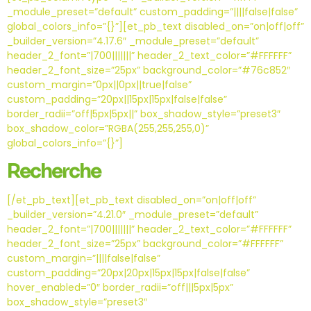
_module_preset=”default” custom_padding=”||||false|false”
global_colors_info=”{}”][et_pb_text disabled_on=”on|off|off”
_builder_version=”4.17.6″ _module_preset=”default”
header_2_font=”|700|||||||” header_2_text_color=”#FFFFFF”
header_2_font_size=”25px” background_color=”#76c852″
custom_margin=”0px||0px||true|false”
custom_padding=”20px||15px|15px|false|false”
border_radii=”off|5px|5px||” box_shadow_style=”preset3″
box_shadow_color=”RGBA(255,255,255,0)”
global_colors_info=”{}”]
Recherche
[/et_pb_text][et_pb_text disabled_on=”on|off|off”
_builder_version=”4.21.0″ _module_preset=”default”
header_2_font=”|700|||||||” header_2_text_color=”#FFFFFF”
header_2_font_size=”25px” background_color=”#FFFFFF”
custom_margin=”||||false|false”
custom_padding=”20px|20px|15px|15px|false|false”
hover_enabled=”0″ border_radii=”off|||5px|5px”
box_shadow_style=”preset3″