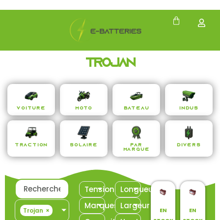
Trojan
Voiture
Moto
Bateau
Indus
Traction
Solaire
Par
Divers
Marque
Tension
Longueur
Marques
Largeur
EN
EN
Trojan
×