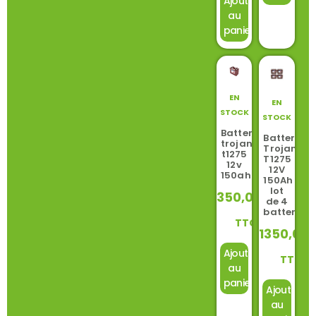
Ajouter
au
panier
EN
EN
STOCK
STOCK
Batterie
Batterie
trojan
Trojan
t1275
T1275
12v
12V
150ah
150Ah
lot
350,00
€
de 4
batteries
TTC
1350,00
Ajouter
TTC
au
panier
Ajouter
au