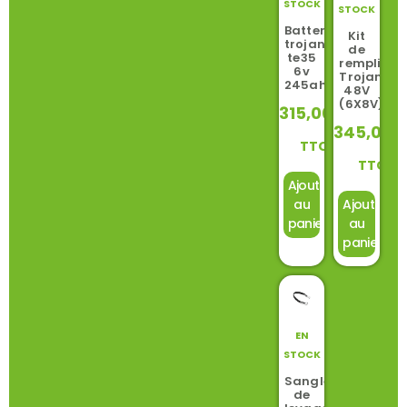
STOCK
STOCK
Batterie
Kit
trojan
de
te35
remplissa
6v
Trojan
245ah
48V
(6X8V)
315,00
€
345,00
TTC
TTC
Ajouter
au
Ajouter
panier
au
panier
EN
STOCK
Sangle
de