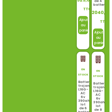
de 4
batteries
TTC
2040,0
Ajouter
TTC
au
panier
Ajouter
au
panier
EN
EN
STOCK
STOCK
Batterie
Batterie
trojan
trojan
L16G-
L16G-
AC
AC
6v
6v
390ah
390ah
lot
lot
de 6
de 8
batteries