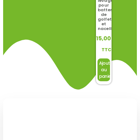
levage
pour
batteries
de
golfette
et
nacelle
15,00
€
TTC
Ajouter
au
panier
Découvrez la gamme