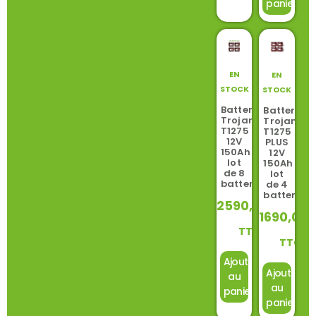
panier
EN
EN
STOCK
STOCK
Batterie
Batterie
Trojan
Trojan
T1275
T1275
12V
PLUS
150Ah
12V
lot
150Ah
de 8
lot
batteries
de 4
batteries
2590,00
€
1690,00
TTC
TTC
Ajouter
Ajouter
au
au
panier
panier