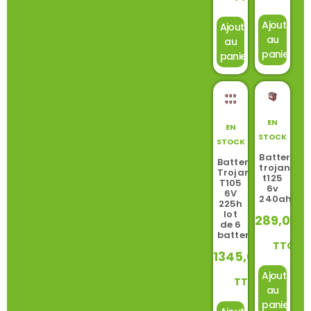
Ajouter
Ajouter
au
au
panier
panier
EN
EN
STOCK
STOCK
Batterie
Batterie
trojan
Trojan
t125
T105
6v
6V
240ah
225h
lot
289,00
de 6
batteries
TTC
1345,00
€
Ajouter
TTC
au
panier