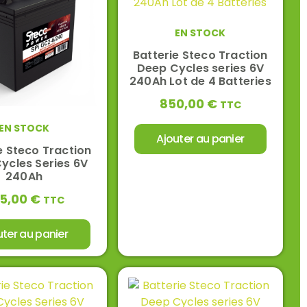
EN STOCK
Batterie Steco Traction
Deep Cycles series 6V
240Ah Lot de 4 Batteries
850,00
€
TTC
EN STOCK
Ajouter au panier
e Steco Traction
ycles Series 6V
240Ah
5,00
€
TTC
uter au panier