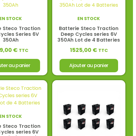
EN STOCK
EN STOCK
e Steco Traction
Batterie Steco Traction
ycles Series 6V
Deep Cycles series 6V
350Ah
350Ah Lot de 4 Batteries
9,00
€
1525,00
€
TTC
TTC
uter au panier
Ajouter au panier
EN STOCK
e Steco Traction
ycles series 6V