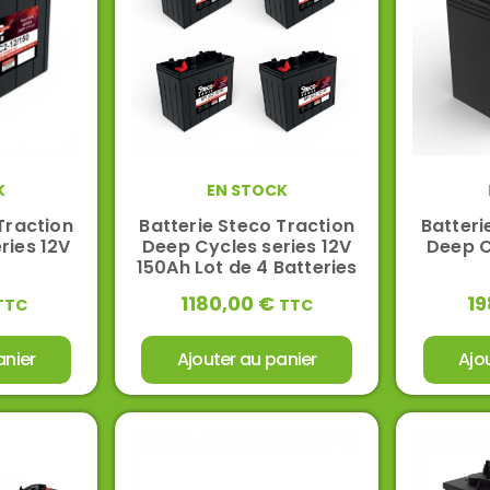
K
EN STOCK
Traction
Batterie Steco Traction
Batteri
ries 12V
Deep Cycles series 12V
Deep C
150Ah Lot de 4 Batteries
1180,00
€
19
TTC
TTC
anier
Ajouter au panier
Ajo