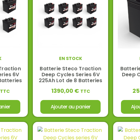
K
EN STOCK
Traction
Batterie Steco Traction
Batteri
ries 6V
Deep Cycles Series 6V
Deep C
Batteries
225Ah Lot de 8 Batteries
1390,00
€
25
TTC
TTC
anier
Ajouter au panier
Ajo