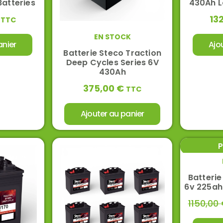
Batteries
430Ah L
13
TTC
EN STOCK
anier
Ajo
Batterie Steco Traction
Deep Cycles Series 6V
430Ah
375,00
€
TTC
Ajouter au panier
P
Batteri
6v 225ah 
1150,00