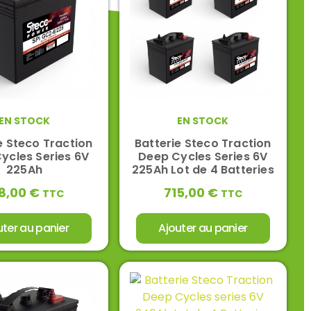
EN STOCK
EN STOCK
e Steco Traction
Batterie Steco Traction
ycles Series 6V
Deep Cycles Series 6V
225Ah
225Ah Lot de 4 Batteries
8,00
€
715,00
€
TTC
TTC
uter au panier
Ajouter au panier