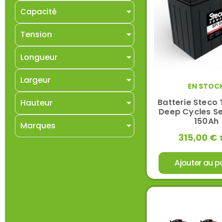
Capacité
Tension
Longueur
Largeur
EN STOC
Batterie Steco 
Hauteur
Deep Cycles Se
150Ah
Marques
315,00
€
Ajouter au p