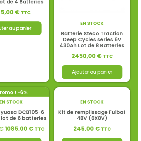
ot de 4 Batteries
25,00
€
TTC
EN STOCK
uter au panier
Batterie Steco Traction
Deep Cycles series 6V
430Ah Lot de 8 Batteries
2450,00
€
TTC
Ajouter au panier
romo ! -6%
EN STOCK
EN STOCK
e yuasa DCB105-6
Kit de remplissage Fulbat
lot de 6 batteries
48V (6X8V)
€
1085,00
€
245,00
€
TTC
TTC