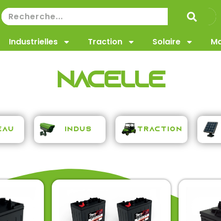
Industrielles
Traction
Solaire
Ma
Nacelle
Traction
eau
Indus