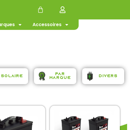
#Promotion
rques
Accessoires
Par
Solaire
Divers
Marque