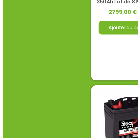
350Ah Lot de 8 
2799,00
€
Ajouter au p