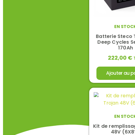
EN STOC
Batterie Steco 
Deep Cycles Se
170Ah
222,00
€
Ajouter au p
EN STOC
Kit de remplissa
48V (6X8