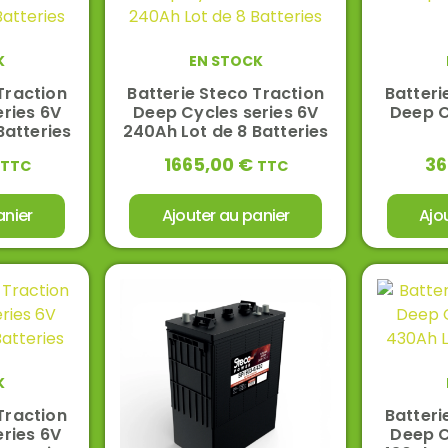
K
EN STOCK
Traction
Batterie Steco Traction
Batteri
ries 6V
Deep Cycles series 6V
Deep C
Batteries
240Ah Lot de 8 Batteries
1665,00
€
36
TTC
TTC
anier
Ajouter au panier
Ajo
K
Traction
Batteri
ries 6V
Deep C