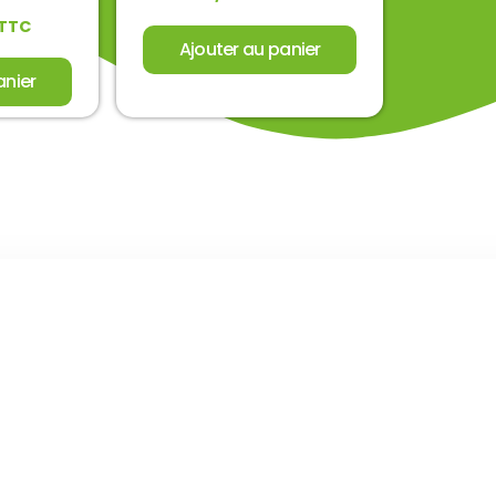
TTC
Ajouter au panier
anier
Découvrez
booster 
Booster noco, u