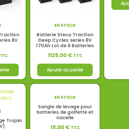
Ajo
K
EN STOCK
Traction
Batterie Steco Traction
ries 8V
Deep Cycles series 8V
170Ah Lot de 6 Batteries
1125,00
€
TTC
TTC
anier
Ajouter au panier
EN STOCK
Sangle de levage pour
K
batteries de golfette et
nacelle
ge Trojan
V)
15,00
€
TTC