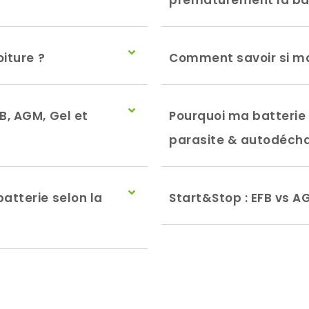
prématurément la bat
oiture ?
Comment savoir si ma 
B, AGM, Gel et
Pourquoi ma batterie 
parasite & autodéch
atterie selon la
Start&Stop : EFB vs A