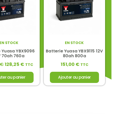
EN STOCK
EN STOCK
e Yuasa YBX9096
Batterie Yuasa YBX9115 12V
V 70ah 760a
80ah 800a
€
128,25
€
151,00
€
TTC
TTC
uter au panier
Ajouter au panier