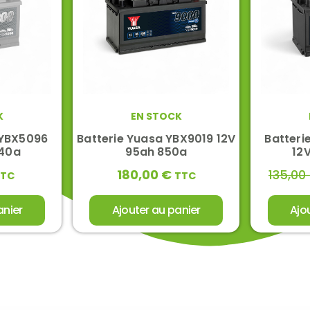
K
EN STOCK
 YBX5096
Batterie Yuasa YBX9019 12V
Batteri
740a
95ah 850a
12
180,00
€
135,00
TTC
TTC
anier
Ajouter au panier
Ajo