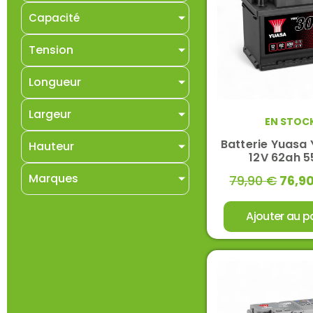
Capacité
Tension
Longueur
Largeur
EN STOC
Batterie Yuasa
Hauteur
12V 62ah 
Marques
79,90
€
76,9
Ajouter au p