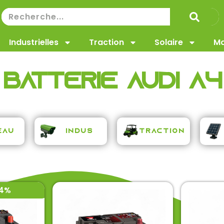
Industrielles
Traction
Solaire
Ma
Batterie audi a4
Traction
eau
Indus
-4%