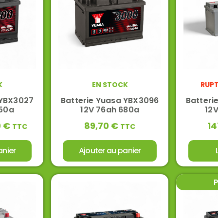
K
EN STOCK
RUPT
 YBX3027
Batterie Yuasa YBX3096
Batteri
550a
12V 76ah 680a
12V
0
€
89,70
€
14
TTC
TTC
anier
Ajouter au panier
P