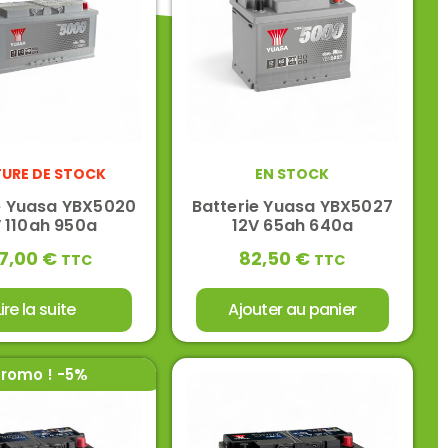
URE DE STOCK
EN STOCK
e Yuasa YBX5020
Batterie Yuasa YBX5027
 110ah 950a
12V 65ah 640a
7,00
€
82,50
€
TTC
TTC
Lire la suite
Ajouter au panier
romo ! -5%