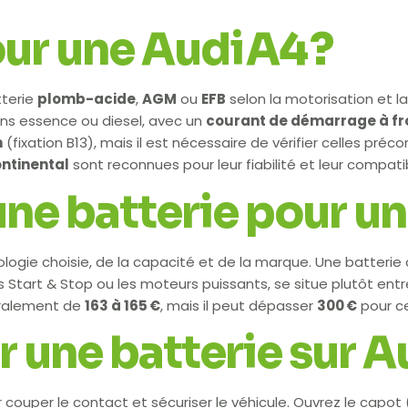
ur une Audi A4 ?
tterie
plomb-acide
,
AGM
ou
EFB
selon la motorisation et 
ons essence ou diesel, avec un
courant de démarrage à fr
m
(fixation B13), mais il est nécessaire de vérifier celles préc
ntinental
sont reconnues pour leur fiabilité et leur compatib
’une batterie pour u
logie choisie, de la capacité et de la marque. Une batteri
s Start & Stop ou les moteurs puissants, se situe plutôt ent
néralement de
163 à 165 €
, mais il peut dépasser
300 €
pour ce
ne batterie sur Au
uper le contact et sécuriser le véhicule. Ouvrez le capot (o