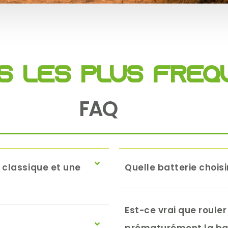
s les plus fré
FAQ
e classique et une
Quelle batterie chois
Est-ce vrai que roule