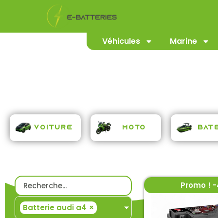
Véhicules
Marine
Voiture
Moto
Bat
Promo ! 
Batterie audi a4
×