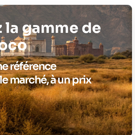
 la gamme de
Noco
ne référence
le marché, à un prix