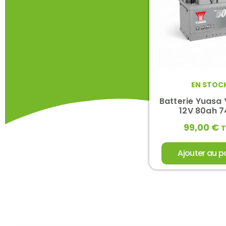
EN STOC
Batterie Yuasa
12V 80ah 
99,00
€
Ajouter au p