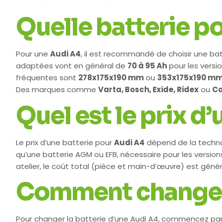
Quelle batterie po
Pour une
Audi A4
, il est recommandé de choisir une ba
adaptées vont en général de
70 à 95 Ah
pour les versi
fréquentes sont
278x175x190 mm
ou
353x175x190 m
Des marques comme
Varta, Bosch, Exide, Ridex
ou
Co
Quel est le prix d
Le prix d’une batterie pour
Audi A4
dépend de la techno
qu’une batterie AGM ou EFB, nécessaire pour les version
atelier, le coût total (pièce et main-d’œuvre) est gé
Comment changer u
Pour changer la batterie d’une Audi A4, commencez par co