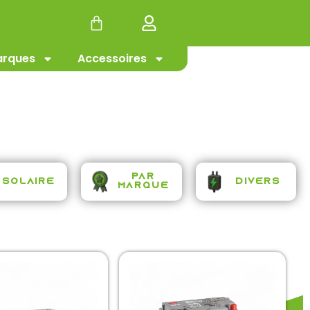
#Promotion
rques
Accessoires
Par
Solaire
Divers
Marque