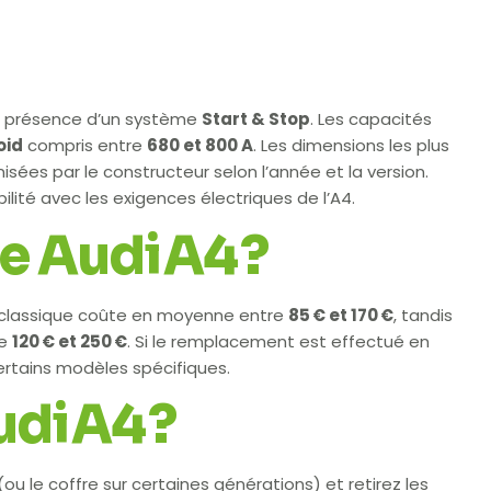
la présence d’un système
Start & Stop
. Les capacités
oid
compris entre
680 et 800 A
. Les dimensions les plus
onisées par le constructeur selon l’année et la version.
ilité avec les exigences électriques de l’A4.
ne Audi A4 ?
e classique coûte en moyenne entre
85 € et 170 €
, tandis
re
120 € et 250 €
. Si le remplacement est effectué en
rtains modèles spécifiques.
di A4 ?
u le coffre sur certaines générations) et retirez les