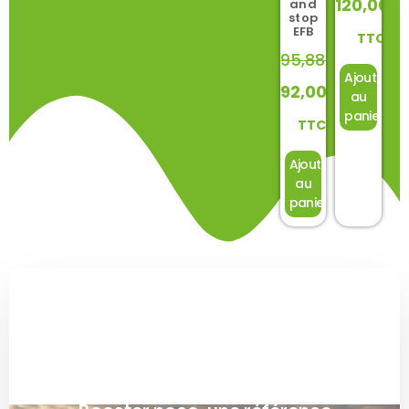
120,00
€
and
stop
EFB
TTC
95,88
€
Ajouter
92,00
€
au
panier
TTC
Ajouter
au
panier
Découvrez la gamme