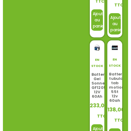
TTC
TTC
Ajouter
Ajouter
au
au
panier
panier
EN
EN
STOCK
STOCK
Batterie
Batterie
tubulaire
Gel
tab
Sonnenschein
motion
GF12052YO
55t
12V
12v
60Ah
60ah
233,00
€
138,00
€
TTC
TTC
Ajouter