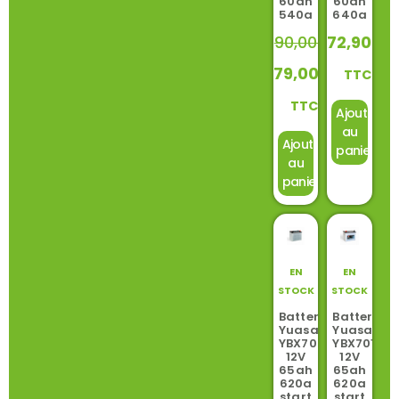
60ah
60ah
540a
640a
90,00
€
72,90
€
79,00
€
TTC
TTC
Ajouter
au
Ajouter
panier
au
panier
EN
EN
STOCK
STOCK
Batterie
Batterie
Yuasa
Yuasa
YBX7005
YBX7014
12V
12V
65ah
65ah
620a
620a
start
start