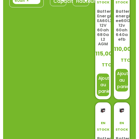
60ah
×
Capacité
Hauteur
STOCK
STOCK
Batterie
Batterie
Energizer
energizer
EA60L2
ee60l2
12V
12v
60ah
60ah
680a
640a
L2
efb
AGM
110,00
€
115,00
€
TTC
TTC
Ajouter
Ajouter
au
au
panier
panier
EN
EN
STOCK
STOCK
Batterie
Batterie