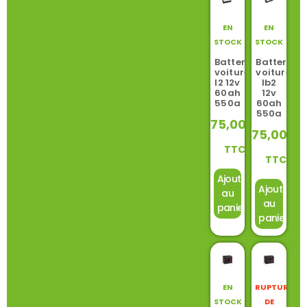
EN
EN
STOCK
STOCK
Batterie
Batterie
voiture
voiture
l2 12v
lb2
60ah
12v
550a
60ah
550a
75,00
€
75,00
€
TTC
TTC
Ajouter
Ajouter
au
au
panier
panier
EN
RUPTURE
STOCK
DE