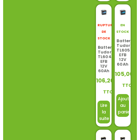
RUPTURE
EN
DE
STOCK
STOCK
Batterie
Tudor
Batterie
TL605
Tudor
EFB
TL604
12V
EFB
60Ah
12V
60Ah
105,00
€
106,20
€
TTC
TTC
Ajouter
Lire
au
la
panier
suite