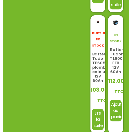
suite
RUPTURE
EN
DE
STOCK
STOCK
Batterie
Tudor
Batterie
TL600
Tudor
EFB
TB605
12V
plomb-
60Ah
calcium
12V
112,00
€
60Ah
103,00
€
TTC
TTC
Ajouter
au
Lire
panier
la
suite