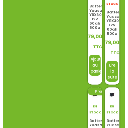
STOCK
Batterie
Yuasa
Batterie
YBX3005
Yuasa
12V
YBX3014
60ah
12V
500a
60ah
500a
79,00
€
79,00
€
TTC
TTC
Ajouter
au
Lire
panier
la
suite
Promo ! -9%
EN
EN
STOCK
STOCK
Batterie
Batterie
Yuasa
Yuasa