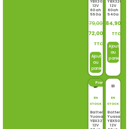
YBX3075
YBX3205
12V
12V
60ah
60ah
550a
540a
79,00
€
84,90
€
72,00
€
TTC
TTC
Ajouter
au
Ajouter
panier
au
panier
Promo ! -12%
EN
EN
STOCK
STOCK
Batterie
Batterie
Yuasa
Yuasa
YBX3214
YBX5075
12V
12V