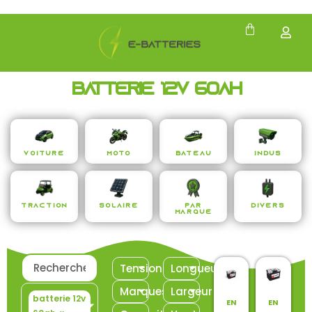
batterie 12v 60ah
Voiture
Moto
Bateau
Indus
Traction
Solaire
Par
Divers
Marque
Tension
Longueur
Marques
Largeur
batterie 12v
EN
EN