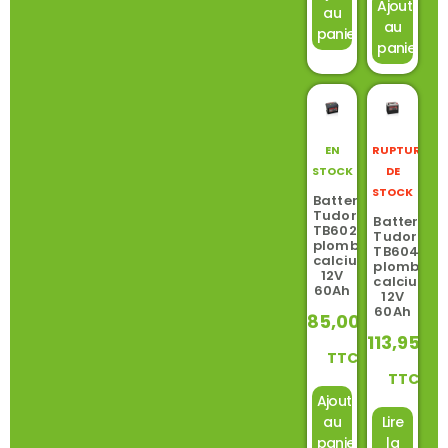
Ajouter
au
au
panier
panier
EN
RUPTURE
STOCK
DE
STOCK
Batterie
Tudor
Batterie
TB602
Tudor
plomb-
TB604
calcium
plomb-
12V
calcium
60Ah
12V
60Ah
85,00
€
113,95
€
TTC
TTC
Ajouter
au
Lire
panier
la