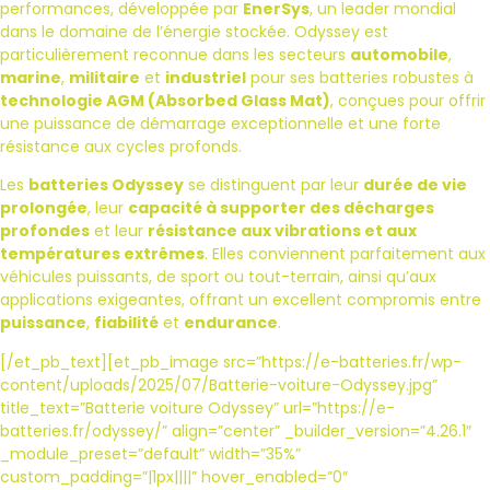
performances, développée par
EnerSys
, un leader mondial
dans le domaine de l’énergie stockée. Odyssey est
particulièrement reconnue dans les secteurs
automobile
,
marine
,
militaire
et
industriel
pour ses batteries robustes à
technologie AGM (Absorbed Glass Mat)
, conçues pour offrir
une puissance de démarrage exceptionnelle et une forte
résistance aux cycles profonds.
Les
batteries Odyssey
se distinguent par leur
durée de vie
prolongée
, leur
capacité à supporter des décharges
profondes
et leur
résistance aux vibrations et aux
températures extrêmes
. Elles conviennent parfaitement aux
véhicules puissants, de sport ou tout-terrain, ainsi qu’aux
applications exigeantes, offrant un excellent compromis entre
puissance
,
fiabilité
et
endurance
.
[/et_pb_text][et_pb_image src=”https://e-batteries.fr/wp-
content/uploads/2025/07/Batterie-voiture-Odyssey.jpg”
title_text=”Batterie voiture Odyssey” url=”https://e-
batteries.fr/odyssey/” align=”center” _builder_version=”4.26.1″
_module_preset=”default” width=”35%”
custom_padding=”|1px||||” hover_enabled=”0″