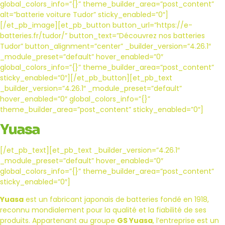
global_colors_info=”{}” theme_builder_area=”post_content”
alt=”batterie voiture Tudor” sticky_enabled=”0″]
[/et_pb_image][et_pb_button button_url=”https://e-
batteries.fr/tudor/” button_text=”Découvrez nos batteries
Tudor” button_alignment=”center” _builder_version=”4.26.1″
_module_preset=”default” hover_enabled=”0″
global_colors_info=”{}” theme_builder_area=”post_content”
sticky_enabled=”0″][/et_pb_button][et_pb_text
_builder_version=”4.26.1″ _module_preset=”default”
hover_enabled=”0″ global_colors_info=”{}”
theme_builder_area=”post_content” sticky_enabled=”0″]
Yuasa
[/et_pb_text][et_pb_text _builder_version=”4.26.1″
_module_preset=”default” hover_enabled=”0″
global_colors_info=”{}” theme_builder_area=”post_content”
sticky_enabled=”0″]
Yuasa
est un fabricant japonais de batteries fondé en 1918,
reconnu mondialement pour la qualité et la fiabilité de ses
produits. Appartenant au groupe
GS Yuasa
, l’entreprise est un