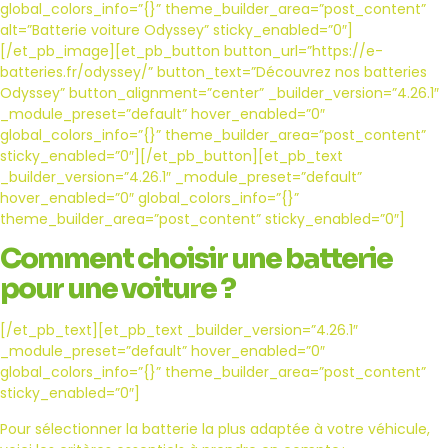
global_colors_info=”{}” theme_builder_area=”post_content”
alt=”Batterie voiture Odyssey” sticky_enabled=”0″]
[/et_pb_image][et_pb_button button_url=”https://e-
batteries.fr/odyssey/” button_text=”Découvrez nos batteries
Odyssey” button_alignment=”center” _builder_version=”4.26.1″
_module_preset=”default” hover_enabled=”0″
global_colors_info=”{}” theme_builder_area=”post_content”
sticky_enabled=”0″][/et_pb_button][et_pb_text
_builder_version=”4.26.1″ _module_preset=”default”
hover_enabled=”0″ global_colors_info=”{}”
theme_builder_area=”post_content” sticky_enabled=”0″]
Comment choisir une batterie
pour une voiture ?
[/et_pb_text][et_pb_text _builder_version=”4.26.1″
_module_preset=”default” hover_enabled=”0″
global_colors_info=”{}” theme_builder_area=”post_content”
sticky_enabled=”0″]
Pour sélectionner la batterie la plus adaptée à votre véhicule,