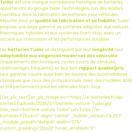
Tudor
est une marque européenne historique de batteries,
appartenant au groupe Exide Technologies, l’un des leaders
mondiaux dans la fabrication de batteries pour véhicules.
Réputée pour sa
qualité de fabrication et sa fiabilité
, Tudor
propose une large gamme de batteries adaptées aux voitures
thermiques, hybrides et aux systèmes Start-Stop, avec un
accent sur l’innovation et les performances durables.
Les
batteries Tudor
se distinguent par leur
longévité
, leur
adaptabilité aux exigences modernes des véhicules
(équipements électroniques, cycles courts de conduite,
redémarrages fréquents), et leur bon
rapport qualité/prix
.
Leur gamme couvre aussi bien les besoins des automobilistes
classiques que ceux des professionnels, avec des modèles AGM
et EFB performants pour les véhicules Start-Stop.
[/et_pb_text][et_pb_image src=”https://e-batteries.fr/wp-
content/uploads/2025/07/batterie-voiture-Tudor.jpg”
title_text=”batterie voiture Tudor” url=”https://e-
batteries.fr/tudor/” align=”center” _builder_version=”4.26.1″
_module_preset=”default” width=”27%”
custom_padding=”|2px||||” hover_enabled=”0″