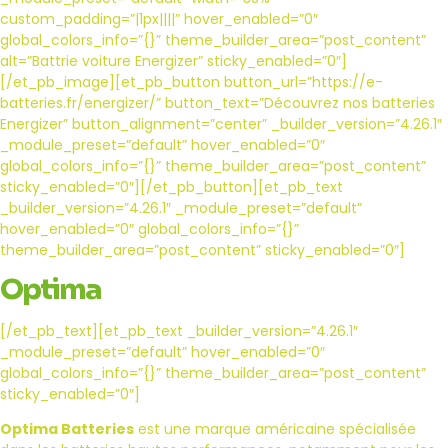
custom_padding=”|1px||||” hover_enabled=”0″
global_colors_info=”{}” theme_builder_area=”post_content”
alt=”Battrie voiture Energizer” sticky_enabled=”0″]
[/et_pb_image][et_pb_button button_url=”https://e-
batteries.fr/energizer/” button_text=”Découvrez nos batteries
Energizer” button_alignment=”center” _builder_version=”4.26.1″
_module_preset=”default” hover_enabled=”0″
global_colors_info=”{}” theme_builder_area=”post_content”
sticky_enabled=”0″][/et_pb_button][et_pb_text
_builder_version=”4.26.1″ _module_preset=”default”
hover_enabled=”0″ global_colors_info=”{}”
theme_builder_area=”post_content” sticky_enabled=”0″]
Optima
[/et_pb_text][et_pb_text _builder_version=”4.26.1″
_module_preset=”default” hover_enabled=”0″
global_colors_info=”{}” theme_builder_area=”post_content”
sticky_enabled=”0″]
Optima Batteries
est une marque américaine spécialisée