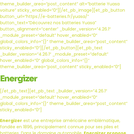
theme_builder_area=”post_content” alt=”batterie Yuasa
voiture” sticky_enabled=”0″][/et_pb_image][et_pb_button
button_url=”https://e-batteries.fr/yuasa/”
button_text=”Découvrez nos batteries Yuasa”
button_alignment=”center” _builder_version=”4.26.1″
_module_preset=”default” hover_enabled=”0″
global_colors_info=”{}” theme_builder_area=”post_content”
sticky_enabled=”0″][/et_pb_button][et_pb_text
_builder_version=”4.26.1″ _module_preset=”default”
hover_enabled=”0″ global_colors_info=”{}”
theme_builder_area=”post_content” sticky_enabled=”0″]
Energizer
[/et_pb_text][et_pb_text _builder_version=”4.26.1″
_module_preset=”default” hover_enabled=”0″
global_colors_info=”{}” theme_builder_area=”post_content”
sticky_enabled=”0″]
Energizer
est une entreprise américaine emblématique,
fondée en 1896, principalement connue pour ses piles et
batteries. Dans le domaine automobile,
Energizer propose