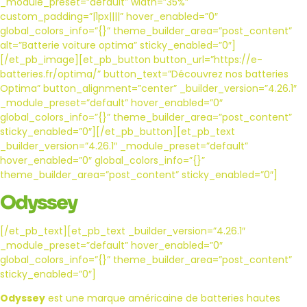
_module_preset=”default” width=”35%”
custom_padding=”|1px||||” hover_enabled=”0″
global_colors_info=”{}” theme_builder_area=”post_content”
alt=”Batterie voiture optima” sticky_enabled=”0″]
[/et_pb_image][et_pb_button button_url=”https://e-
batteries.fr/optima/” button_text=”Découvrez nos batteries
Optima” button_alignment=”center” _builder_version=”4.26.1″
_module_preset=”default” hover_enabled=”0″
global_colors_info=”{}” theme_builder_area=”post_content”
sticky_enabled=”0″][/et_pb_button][et_pb_text
_builder_version=”4.26.1″ _module_preset=”default”
hover_enabled=”0″ global_colors_info=”{}”
theme_builder_area=”post_content” sticky_enabled=”0″]
Odyssey
[/et_pb_text][et_pb_text _builder_version=”4.26.1″
_module_preset=”default” hover_enabled=”0″
global_colors_info=”{}” theme_builder_area=”post_content”
sticky_enabled=”0″]
Odyssey
est une marque américaine de batteries hautes