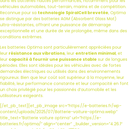
dans les batteries hautes performances, notamment pour les
véhicules automobiles, tout-terrain, marins et de compétition.
Reconnue pour sa
technologie SpiralCell brevetée
, Optima
se distingue par des batteries AGM (Absorbent Glass Mat)
ultra-résistantes, offrant une puissance de démarrage
exceptionnelle et une durée de vie prolongée, même dans des
conditions extrêmes.
Les batteries Optima sont particulièrement appréciées pour
leur
résistance aux vibrations
, leur
entretien minimal
, et
leur
capacité à fournir une puissance stable
sur de longues
périodes. Elles sont idéales pour les véhicules avec de fortes
demandes électriques ou utilisés dans des environnements
rigoureux. Bien que leur coût soit supérieur à la moyenne, leur
fiabilité, leur performance constante et leur compacité en font
un choix privilégié pour les passionnés d’automobile et les
utilisateurs exigeants.
[/et_pb_text][et_pb_image src=”https://e-batteries.fr/wp-
content/uploads/2025/07/Batterie-voiture-optima.webp”
title_text=”Batterie voiture optima” url=”https://e-
batteries.fr/optima/” align=”center” _builder_version=”4.26.1″