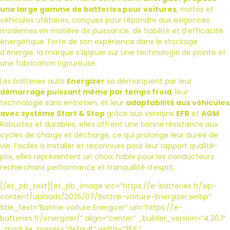
une large gamme de batteries pour voitures
, motos et
véhicules utilitaires, conçues pour répondre aux exigences
modernes en matière de puissance, de fiabilité et d’efficacité
énergétique. Forte de son expérience dans le stockage
d’énergie, la marque s’appuie sur une technologie de pointe et
une fabrication rigoureuse.
Les batteries auto
Energizer
se démarquent par leur
démarrage puissant même par temps froid
, leur
technologie sans entretien, et leur
adaptabilité aux véhicules
avec système Start & Stop
grâce aux versions
EFB
et
AGM
.
Robustes et durables, elles offrent une bonne résistance aux
cycles de charge et décharge, ce qui prolonge leur durée de
vie. Faciles à installer et reconnues pour leur rapport qualité-
prix, elles représentent un choix fiable pour les conducteurs
recherchant performance et tranquillité d’esprit.
[/et_pb_text][et_pb_image src=”https://e-batteries.fr/wp-
content/uploads/2025/07/Battrie-voiture-Energizer.webp”
title_text=”Battrie voiture Energizer” url=”https://e-
batteries.fr/energizer/” align=”center” _builder_version=”4.26.1″
_module_preset=”default” width=”35%”