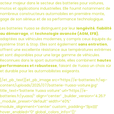
acteur majeur dans le secteur des batteries pour voitures,
motos et applications industrielles. Elle fournit notamment de
nombreux constructeurs automobiles en première monte,
gage de son sérieux et de sa performance technologique.
Les batteries Yuasa se distinguent par leur
longévité
,
fiabilité
au démarrage
, et
technologie avancée (AGM, EFB)
,
adaptées aux véhicules modernes, y compris ceux équipés du
système Start & Stop. Elles sont également
sans entretien
,
offrent une excellente résistance aux températures extrêmes
et sont disponibles pour une large gamme de véhicules.
Reconnues dans le sport automobile, elles combinent
hautes
performances et robustesse
, faisant de Yuasa un choix sûr
et durable pour les automobilistes exigeants.
[/et_pb_text][et_pb_image src=”https://e-batteries.fr/wp-
content/uploads/2025/07/batterie-Yuasa-voiture.jpg”
title_text=”batterie Yuasa voiture” url=”https://e-
batteries.fr/yuasa/” align=”center” _builder_version=”4.26.1″
_module_preset=”default” width=”40%”
module_alignment=”center” custom_padding=”|1px||||”
hover_enabled=”0″ global_colors_info=”{}”